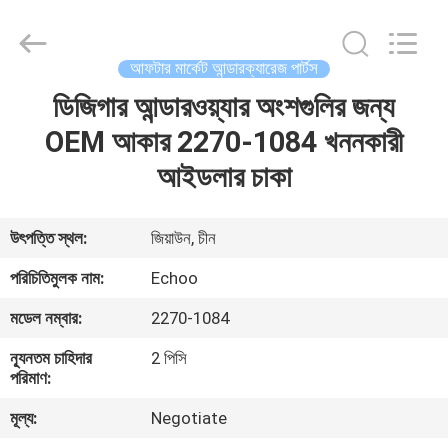
2026
Echoo
Corporation.
All
Rights
আফটার মার্কেট আন্ডারক্যারেজ পার্টস
Reserved.
ডিজিগার আন্ডারওয়্যার অংশগুলির জন্য
বাড়ি
OEM আকার 2270-1084 খননকারী
পণ্য
আইডলার চাকা
আমাদের
উৎপত্তি স্থল:
জিয়াউন, চীন
সম্পর্কে
পরিচিতিমুলক নাম:
Echoo
মডেল নম্বার:
2270-1084
কারখানা
ন্যূনতম চাহিদার
2 পিসি
ভ্রমণ
পরিমাণ:
মূল্য:
Negotiate
মান