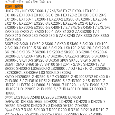
ডেলিভারি তারিখ: অর্ডার উপর নির্ভর করে
মডেল পরিসীমা
UH07-7O / N EX55 EX60-1 / 2/3/5/6 EX75 EX90-1 EX100-1
EX100-2 EX100-3 EX100-5 EX120-1 EX120-2 EX120-3 EX120-5
EX120-6 EX160- 1 EX200-1 EX200-2 EX200-3 EX200-5 EX200-6
EX210-5 EX220-1 EX220-3 EX220-5 EX220-6 EX270 EX300-1
EX300-3 EX300-5 EX300-6 EX400-1 / 2 / 3/5/6 EX450-1 / 2/3/5/6
ZAXIS55 ZAXIS70 ZAXIS100-1 ZAXIS100-2 ZAXIS200-1 / 6
ZAXIS210 ZAXIS230 ZAXIS230-5 ZAXIS240 ZAXIS330 ZAXIS360
ZAXIS450
SK07-N2 SK60-1 SK60-2 SK60-3 SK60-5 SK60-6 SK100-1 SK100-
2 SK100-3 SK100-5 SK100-6 SK120-1 SK120-2 SK120-3 SK120-5
SK120-6 SK135- 7 SK200-1 SK200-2 SK200-3 SK200-5 SK200-6
SK200-6E SK200-7 SK210-7 SK230-6 SK220-3 SK220-6 SK300-3
SK300-6 SK310-3 SK320-3 SK350 SK09 SK450 SK916 SK16
SUMITOMO: SH60 SH75 SH100 SH120-1 / 2/3/5 SH200-1 / A3
SH220 SH300-2 LS2650FJ-2 LS2800CJ / DJ / EJ / FJ-2 LS2800FJ2
LS2800F2 LS3400EA LS3400FJ LS5800FJ
KATO: HD250SE-2 HD250-5 / 7 KD400SE-2 HD400SEN2 HD400-5 /
7 HD450-5 / 7 HD510 HD512 HD550-5 / 7 HD700-2 / 5 HD700-7
HD770-1 HD770-2 HD800-5 HD800- 7 HD820-1 / 2/3 HD900-5 / 7
HD1023 HD1220SE-2 HD1250-5 / 7 HD1430 HD1880-7 HD900-7
HD880
ভোভো: EC210B EC240B EC290B EC360B EC460B
DAEWOO: DH S55 DH55-5 DH220-2 DH220-3 DH220-5 DH225-7
DH280-3 DH320 DH320-2 / 3 DH450 DH130-7 DH280
হিউন্ডা: R60-7 R130-5 R130-7 R200 R200-5 R210-3 R210-5 R210-7
R215-7 R220-5 R220-7 R225-7 R260-5 R290-3 R290-7 R300-5