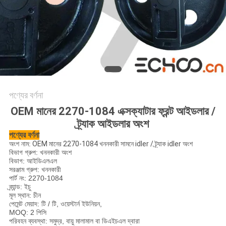
পণ্যের বর্ণনা
OEM মানের 2270-1084 এক্সক্যাটার ফ্রন্ট আইডলার /
ট্র্যাক আইডলার অংশ
পণ্যের বর্ণনা
অংশ নাম:
OEM মানের 2270-1084 খননকারী সামনে idler / ট্র্যাক idler অংশ
বিভাগ গ্রুপ: খননকারী অংশ
বিভাগ: আইডিএলএল
সরঞ্জাম গ্রুপ: খননকারী
পার্ট নং: 2270-1084
ব্র্যান্ড: ইচু
মূল স্থান: চীন
পেমেন্ট মেয়াদ: টি / টি, ওয়েস্টার্ন ইউনিয়ন,
MOQ: 2 পিসি
পরিবহন ব্যবস্থা: সমুদ্র, বায়ু মালামাল বা ডিএইচএল দ্বারা