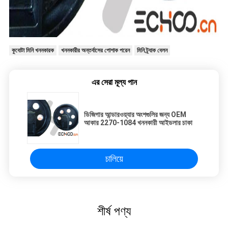
কুবোটা মিনি খননকারক
খননকারীর অন্তর্বাসের পোশাক পরেন
মিনি ট্র্যাক বেলন
এর সেরা মূল্য পান
ডিজিগার আন্ডারওয়্যার অংশগুলির জন্য OEM
আকার 2270-1084 খননকারী আইডলার চাকা
চালিয়ে
শীর্ষ পণ্য