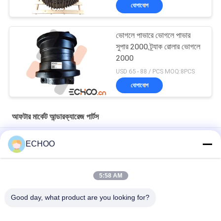
যোগাযোগ
ভোগলে পাভারে ভোগলে পাভার
সুপার 2000 ট্র্যাক রোলার ভোগলে
2000
USD 65 - 88 / PCS MOQ:8PCS
যোগাযোগ
আফটার মার্কেট আন্ডারক্যারেজ পার্টস
কালো রঙ ভারি খননকারী undercarriage যন্ত্রাংশ Komatsu PC300 শীর্ষ রোলার
ECHOO
UX031H0E মিনি খননকারী আন্ডারওয়্যার অংশ / ব্ল্যাক এক্সক্লুটার ট্র্যাক আইডলার
5:58 AM
UX054V2E BF800 অ্যাসফাল্ট পেভারের জন্য আইডলার হুইল 5870079
আফটারমার্কেট আন্ডারক্যারেজ পার্টস সরবরাহকারী
Good day, what product are you looking for?
সব