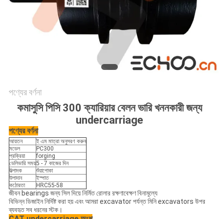
পণ্যের বর্ণনা
কমাসুসি পিসি 300 ক্যারিয়ার বেলন ভারি খননকারী জন্য
undercarriage
পণ্যের বর্ণনা
আয়তন
ই এম মাত্রা অনুসরণ করুন
মডেল
PC300
প্রক্রিয়া
forging
ডেলিভারি সময়
5 - 7 কাজের দিন
উত্পাদক
শুঁয়াপোকা
উপাদান
ইস্পাত
কঠোরতা
HRC55-58
জীবন bearings জন্য সিল দিয়ে নির্মিত রোলার রক্ষণাবেক্ষণ বিনামূল্যে
বিভিন্ন ডিজাইন নির্দিষ্ট করা হয় এবং আমরা excavator পর্যন্ত মিনি excavators উপর
ব্যবহৃত সব ধরনের স্টক।
CAT undercarriage অংশ