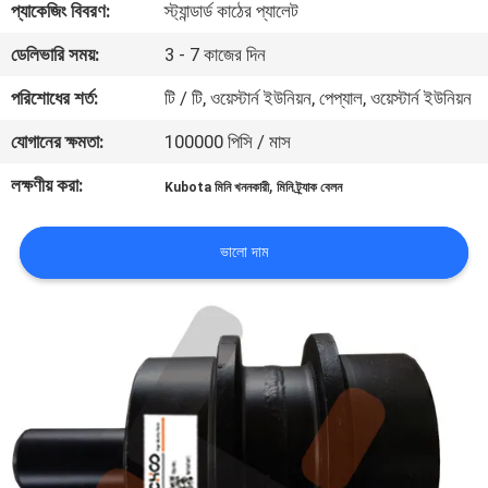
প্যাকেজিং বিবরণ:
স্ট্যান্ডার্ড কাঠের প্যালেট
নিয়ন্ত্রণ
ডেলিভারি সময়:
3 - 7 কাজের দিন
খবর
পরিশোধের শর্ত:
টি / টি, ওয়েস্টার্ন ইউনিয়ন, পেপ্যাল, ওয়েস্টার্ন ইউনিয়ন
যোগানের ক্ষমতা:
100000 পিসি / মাস
উদ্ধৃতির
লক্ষণীয় করা:
,
Kubota মিনি খননকারী
মিনি ট্র্যাক বেলন
জন্য
আবেদন
ভালো দাম
সাইট
ম্যাপ
PRIVACY
POLICY