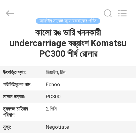
2026
Echoo
Corporation.
All
Rights
আফটার মার্কেট আন্ডারক্যারেজ পার্টস
Reserved.
কালো রঙ ভারি খননকারী
বাড়ি
undercarriage যন্ত্রাংশ Komatsu
পণ্য
PC300 শীর্ষ রোলার
আমাদের
উৎপত্তি স্থল:
জিয়াউন, চীন
সম্পর্কে
পরিচিতিমুলক নাম:
Echoo
মডেল নম্বার:
PC300
কারখানা
ন্যূনতম চাহিদার
2 পিসি
ভ্রমণ
পরিমাণ:
মূল্য:
Negotiate
মান