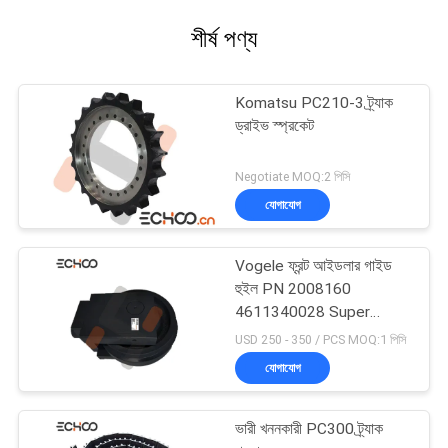
শীর্ষ পণ্য
Komatsu PC210-3 ট্র্যাক
ড্রাইভ স্প্রকেট
Negotiate MOQ:2 পিসি
যোগাযোগ
Vogele ফ্রন্ট আইডলার গাইড
হুইল PN 2008160
4611340028 Super
S1800-1
USD 250 - 350 / PCS MOQ:1 পিসি
যোগাযোগ
ভারী খননকারী PC300 ট্র্যাক