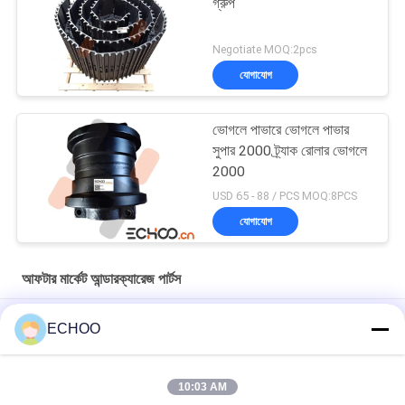
গ্রুপ
Negotiate MOQ:2pcs
যোগাযোগ
ভোগলে পাভারে ভোগলে পাভার
সুপার 2000 ট্র্যাক রোলার ভোগলে
2000
USD 65 - 88 / PCS MOQ:8PCS
যোগাযোগ
আফটার মার্কেট আন্ডারক্যারেজ পার্টস
কালো রঙ ভারি খননকারী undercarriage যন্ত্রাংশ Komatsu PC300 শীর্ষ রোলার
ECHOO
UX031H0E মিনি খননকারী আন্ডারওয়্যার অংশ / ব্ল্যাক এক্সক্লুটার ট্র্যাক আইডলার
10:03 AM
UX054V2E BF800 অ্যাসফাল্ট পেভারের জন্য আইডলার হুইল 5870079