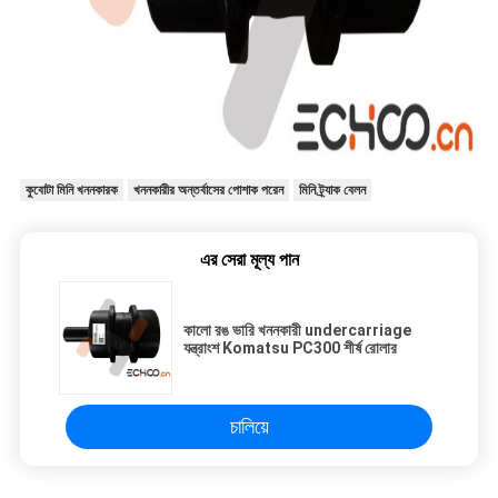
কুবোটা মিনি খননকারক
খননকারীর অন্তর্বাসের পোশাক পরেন
মিনি ট্র্যাক বেলন
এর সেরা মূল্য পান
কালো রঙ ভারি খননকারী undercarriage
যন্ত্রাংশ Komatsu PC300 শীর্ষ রোলার
চালিয়ে