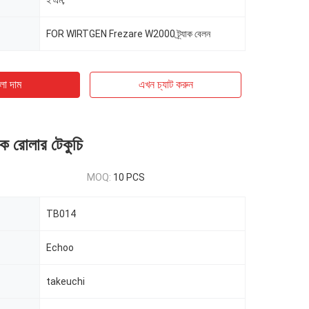
ই এম,
FOR WIRTGEN Frezare W2000 ট্র্যাক বেলন
ো দাম
এখন চ্যাট করুন
ক রোলার টেকুচি
MOQ:
10 PCS
TB014
Echoo
takeuchi