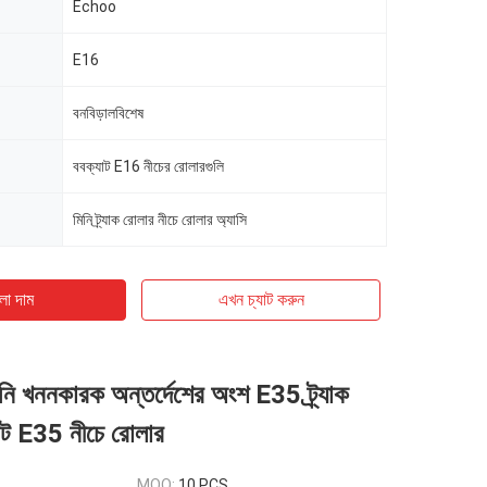
Echoo
E16
বনবিড়ালবিশেষ
ববক্যাট E16 নীচের রোলারগুলি
মিনি ট্র্যাক রোলার নীচে রোলার অ্যাসি
ো দাম
এখন চ্যাট করুন
খননকারক অন্তর্দেশের অংশ E35 ট্র্যাক
াট E35 নীচে রোলার
MOQ:
10 PCS