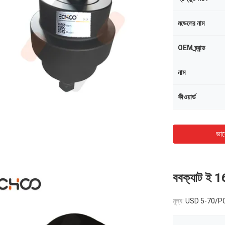
মডেলের নাম
OEM ব্র্যান্ড
নাম
কীওয়ার্ড
ভাল
ববক্যাট ই 16
মূল্য:
USD 5-70/P