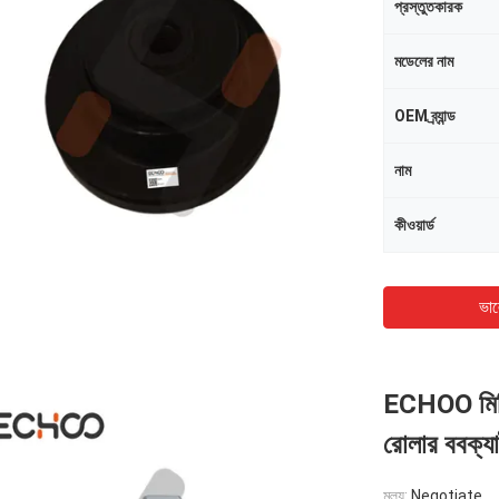
প্রস্তুতকারক
মডেলের নাম
OEM ব্র্যান্ড
নাম
কীওয়ার্ড
ভাল
ECHOO মিনি 
রোলার ববক্য
মূল্য:
Negotiate