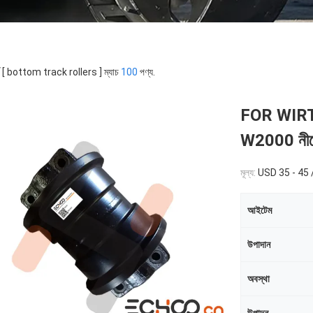
র্ড [ bottom track rollers ] ম্যাচ
100
পণ্য.
FOR WIRTGE
W2000 নীচ
মূল্য:
USD 35 - 45
আইটেম
উপাদান
অবস্থা