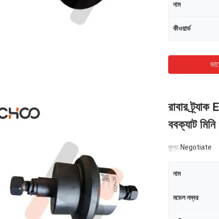
নাম
কীওয়ার্ড
ভাল
রাবার ট্র্যা
ববক্যাট মিনি 
মূল্য:
Negotiate
নাম
মডেল নম্বর