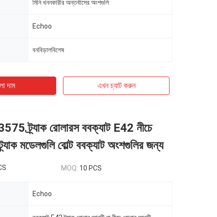
মিনি খননকারীর অন্তর্বাসের অংশগুলি
Echoo
বনবিড়ালবিশেষ
ো দাম
এখন চ্যাট করুন
5 ট্র্যাক রোলারস ববক্যাট E42 নীচে
্র্যাক মডেলগুলি বোল্ট ববক্যাট অংশগুলির জন্য
CS
MOQ:
10 PCS
Echoo