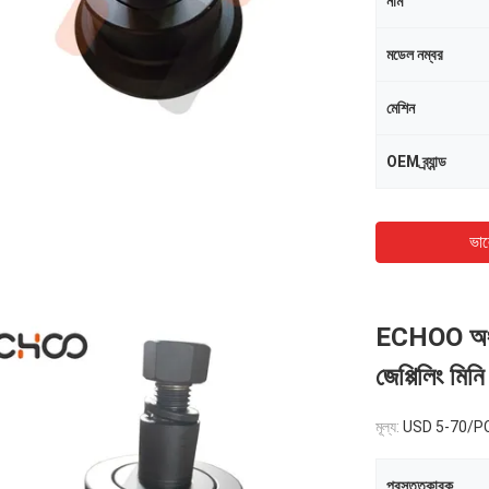
নাম
মডেল নম্বর
মেশিন
OEM ব্র্যান্ড
ভাল
ECHOO অংশগ
জেপ্পিলিং মিন
মূল্য:
USD 5-70/P
প্রস্তুতকারক