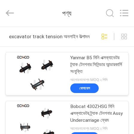
2026
Echoo
Corporation.
পণ্য
All
Rights
Reserved.
বাড়ি
excavator track tension অনলাইন উত্পাদন
পণ্য
Yanmar B5 মিনি এক্সক্যাভেটর
ট্র্যাক টেনশনার সিলিন্ডার আন্ডারকার্সি
আমাদের
সংযুক্তি
সম্পর্কে
আলোচনাযোগ্য MOQ:২ পিসি
যোগাযোগ
কারখানা
Bobcat 430ZHSG মিনি
ভ্রমণ
এক্সক্যাভেটর ট্র্যাক টেনশনার Assy
Undercarriage ফ্রেম
মান
আলোচনাযোগ্য MOQ:২ পিসি