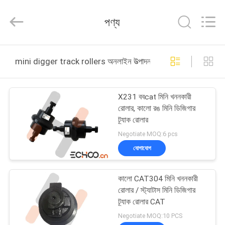
2026
Echoo
Corporation.
পণ্য
All
Rights
Reserved.
বাড়ি
mini digger track rollers অনলাইন উত্পাদন
পণ্য
X231 ববcat মিনি খননকারী
রোলার, কালো রঙ মিনি ডিজিগার
আমাদের
ট্র্যাক রোলার
সম্পর্কে
Negotiate MOQ:6 pcs
যোগাযোগ
কারখানা
কালো CAT304 মিনি খননকারী
ভ্রমণ
রোলার / স্ট্যাটাস মিনি ডিজিগার
ট্র্যাক রোলার CAT
মান
Negotiate MOQ:10 PCS