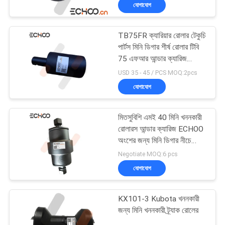
যোগাযোগ
নিয়ন্ত্রণ
TB75FR ক্যারিয়ার রোলার টেকুচি
খবর
পার্টস মিনি ডিগার শীর্ষ রোলার টিবি
75 এফআর আন্ডার ক্যারিজ
অংশগুলির জন্য
উদ্ধৃতির
USD 35 - 45 / PCS MOQ:2pcs
যোগাযোগ
জন্য
আবেদন
মিতসুবিশি এমই 40 মিনি খননকারী
রোলারস আন্ডার ক্যারিজ ECHOO
সাইট
অংশের জন্য মিনি ডিগার নীচে
রোলারগুলি
Negotiate MOQ:6 pcs
ম্যাপ
যোগাযোগ
PRIVACY
KX101-3 Kubota খননকারী
POLICY
জন্য মিনি খননকারী ট্র্যাক রোলের