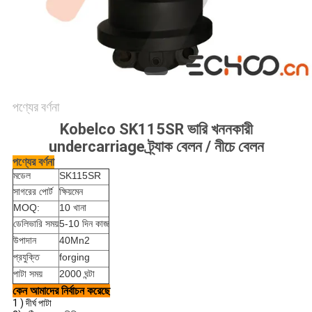
পণ্যের বর্ণনা
Kobelco SK115SR ভারি খননকারী
undercarriage ট্র্যাক বেলন / নীচে বেলন
পণ্যের বর্ণনা
মডেল
SK115SR
সাগরের পোর্ট
ক্ষিয়মেন
MOQ:
10 খানা
ডেলিভারি সময়
5-10 দিন কাজ
উপাদান
40Mn2
প্রযুক্তি
forging
পাটা সময়
2000 ঘন্টা
কেন আমাদের নির্বাচন করেছে
1
) দীর্ঘ পাটা