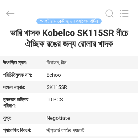
2026
Echoo
Corporation.
All
Rights
আফটার মার্কেট আন্ডারক্যারেজ পার্টস
Reserved.
ভারি খাসক Kobelco SK115SR নীচে
বাড়ি
ঐচ্ছিক রঙের জন্য রোলার খাদক
পণ্য
উৎপত্তি স্থল:
জিয়াউন, চীন
আমাদের
পরিচিতিমুলক নাম:
Echoo
সম্পর্কে
মডেল নম্বার:
SK115SR
ন্যূনতম চাহিদার
10 PCS
কারখানা
পরিমাণ:
ভ্রমণ
মূল্য:
Negotiate
প্যাকেজিং বিবরণ:
স্ট্যান্ডার্ড কাঠের প্যালেট
মান