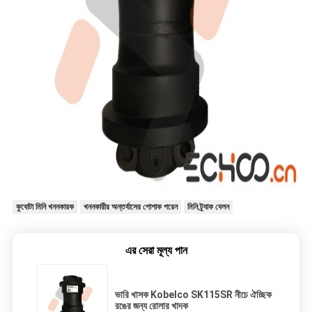
কুবোটা মিনি খননকারক
খননকারীর অন্তর্বাসের পোশাক পরেন
মিনি ট্র্যাক বেলন
এর সেরা মূল্য পান
ভারি খাসক Kobelco SK115SR নীচে ঐচ্ছিক
রঙের জন্য রোলার খাদক