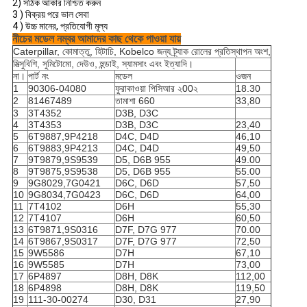
2) সঠিক আকার নিশ্চিত করুন
3
) বিক্রয় পরে ভাল সেবা
4
) উচ্চ মানের, প্রতিযোগী মূল্য
নীচের মডেল নম্বর আমাদের কাছ থেকে পাওয়া যায়
Caterpillar, কোমাত্তু, হিটাচি, Kobelco জন্য ট্র্যাক রোলের প্রতিস্থাপন অংশ,
মিত্সুবিশি, সুমিটোমো, দেউও, হুন্ডাই, স্যামসাং এবং ইত্যাদি।
না।
পার্ট নং
মডেল
ওজন
1
90306-04080
ফুরাকাওয়া পিসিআর ২00২
18.30
2
81467489
তামাশা 660
33,80
3
3T4352
D3B, D3C
4
3T4353
D3B, D3C
23,40
5
6T9887,9P4218
D4C, D4D
46,10
6
6T9883,9P4213
D4C, D4D
49,50
7
9T9879,9S9539
D5, D6B 955
49.00
8
9T9875,9S9538
D5, D6B 955
55.00
9
9G8029,7G0421
D6C, D6D
57,50
10
9G8034,7G0423
D6C, D6D
64,00
11
7T4102
D6H
55,30
12
7T4107
D6H
60,50
13
6T9871,9S0316
D7F, D7G 977
70.00
14
6T9867,9S0317
D7F, D7G 977
72,50
15
9W5586
D7H
67,10
16
9W5585
D7H
73,00
17
6P4897
D8H, D8K
112,00
18
6P4898
D8H, D8K
119,50
19
111-30-00274
D30, D31
27,90