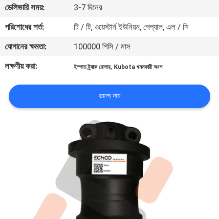
ডেলিভারি সময়:
3-7 দিনের
নিয়ন্ত্রণ
পরিশোধের শর্ত:
টি / টি, ওয়েস্টার্ন ইউনিয়ন, পেপ্যাল, এল / সি
খবর
যোগানের ক্ষমতা:
100000 পিসি / মাস
লক্ষণীয় করা:
,
ইস্পাত ট্র্যাক রোলার
Kubota খননকারী অংশ
উদ্ধৃতির
জন্য
ভালো দাম
আবেদন
সাইট
ম্যাপ
PRIVACY
POLICY