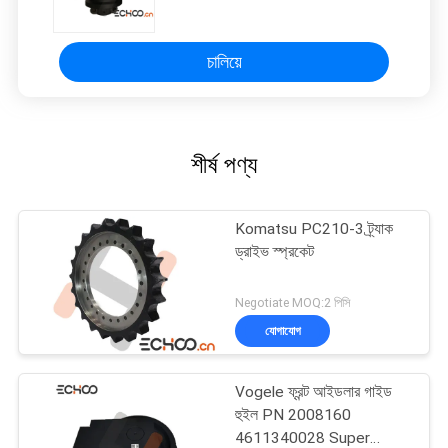
চালিয়ে
শীর্ষ পণ্য
Komatsu PC210-3 ট্র্যাক
ড্রাইভ স্প্রকেট
Negotiate MOQ:2 পিসি
যোগাযোগ
Vogele ফ্রন্ট আইডলার গাইড
হুইল PN 2008160
4611340028 Super