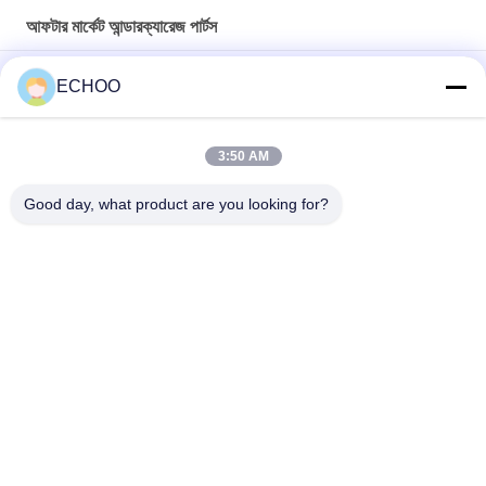
আফটার মার্কেট আন্ডারক্যারেজ পার্টস
কালো রঙ ভারি খননকারী undercarriage যন্ত্রাংশ Komatsu PC300 শীর্ষ রোলার
ECHOO
UX031H0E মিনি খননকারী আন্ডারওয়্যার অংশ / ব্ল্যাক এক্সক্লুটার ট্র্যাক আইডলার
3:50 AM
UX054V2E BF800 অ্যাসফাল্ট পেভারের জন্য আইডলার হুইল 5870079
আফটারমার্কেট আন্ডারক্যারেজ পার্টস সরবরাহকারী
Good day, what product are you looking for?
সব
মিনি খননকারী রোলার
মিনি খননকারী স্প্রকেট
কম্প্যাক্ট ট্র্যাক লোডার 
মিনি খননকারী ট্র্যাক
আন্ডারওয়্যার অংশ
আফটার মার্কেট 
ডজার আন্ডারওয়্যার অংশ
আন্ডারক্যারেজ পার্টস