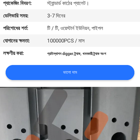
প্যাকেজিং বিবরণ:
স্ট্যান্ডার্ড কাঠের প্যালেট।
নিয়ন্ত্রণ
ডেলিভারি সময়:
3-7 দিনের
খবর
পরিশোধের শর্ত:
টি / টি, ওয়েস্টার্ন ইউনিয়ন, পাইপল
যোগানের ক্ষমতা:
100000PCS / মাস
উদ্ধৃতির
লক্ষণীয় করা:
,
প্রতিস্থাপন digger ট্র্যাক
খননকারী ট্র্যাক অংশ
জন্য
আবেদন
ভালো দাম
সাইট
ম্যাপ
PRIVACY
POLICY