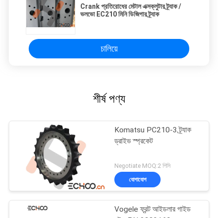
Crank প্রতিরোধের মেটাল এক্সক্লুটার ট্র্যাক /
ভলভো EC210 মিনি ডিজিগার ট্র্যাক
চালিয়ে
শীর্ষ পণ্য
Komatsu PC210-3 ট্র্যাক
ড্রাইভ স্প্রকেট
Negotiate MOQ:2 পিসি
যোগাযোগ
Vogele ফ্রন্ট আইডলার গাইড