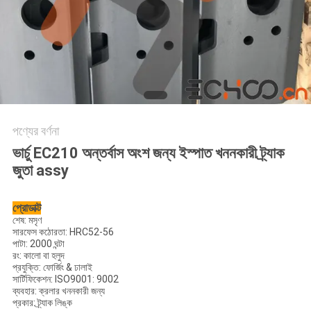
পণ্যের বর্ণনা
ভার্চু EC210 অন্তর্বাস অংশ জন্য ইস্পাত খননকারী ট্র্যাক
জুতা assy
প্রোডাক্ট
শেষ:
মসৃণ
সারফেস কঠোরতা:
HRC52-56
পাটা:
2000 ঘন্টা
রং:
কালো বা হলুদ
প্রযুক্তি:
ফোর্জিং & ঢালাই
সার্টিফিকেশন:
ISO9001: 9002
ব্যবহার:
ক্রলার খননকারী জন্য
প্রকার:
ট্র্যাক লিঙ্ক