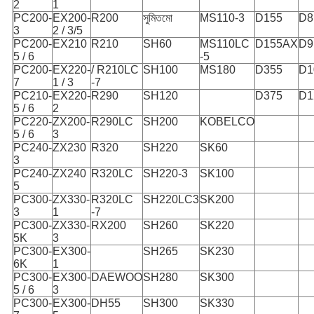
2
1
PC200-
EX200-
R200
সুমিতমো
MS110-3
D155
D8
3
2 / 3/5
PC200-
EX210
R210
SH60
MS110LC
D155AX
D9
5 / 6
-5
PC200-
EX220-
/ R210LC
SH100
MS180
D355
D1
7
1 / 3
-7
PC210-
EX220-
R290
SH120
D375
D1
5 / 6
2
PC220-
ZX200-
R290LC
SH200
KOBELCO
5 / 6
3
PC240-
ZX230
R320
SH220
SK60
3
PC240-
ZX240
R320LC
SH220-3
SK100
5
PC300-
ZX330-
R320LC
SH220LC3
SK200
3
1
-7
PC300-
ZX330-
RX200
SH260
SK220
5K
3
PC300-
EX300-
SH265
SK230
6K
1
PC300-
EX300-
DAEWOO
SH280
SK300
5 / 6
3
PC300-
EX300-
DH55
SH300
SK330