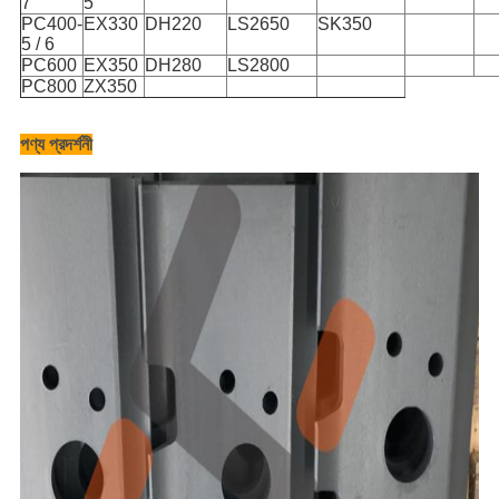
7
5
PC400-
EX330
DH220
LS2650
SK350
5 / 6
PC600
EX350
DH280
LS2800
PC800
ZX350
পণ্য প্রদর্শনী