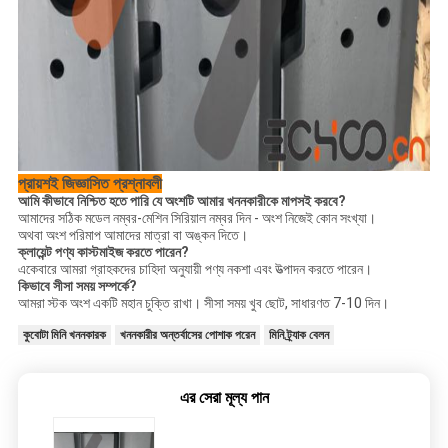
প্রায়শই জিজ্ঞাসিত প্রশ্নাবলী
আমি কীভাবে নিশ্চিত হতে পারি যে অংশটি আমার খননকারীকে মাপসই করবে?
আমাদের সঠিক মডেল নম্বর-মেশিন সিরিয়াল নম্বর দিন - অংশ নিজেই কোন সংখ্যা।
অথবা অংশ পরিমাপ আমাদের মাত্রা বা অঙ্কন দিতে।
ক্লায়েন্ট পণ্য কাস্টমাইজ করতে পারেন?
একেবারে আমরা গ্রাহকদের চাহিদা অনুযায়ী পণ্য নকশা এবং উত্পাদন করতে পারেন।
কিভাবে সীসা সময় সম্পর্কে?
আমরা স্টক অংশ একটি মহান চুক্তি রাখা। সীসা সময় খুব ছোট, সাধারণত 7-10 দিন।
কুবোটা মিনি খননকারক
খননকারীর অন্তর্বাসের পোশাক পরেন
মিনি ট্র্যাক বেলন
এর সেরা মূল্য পান