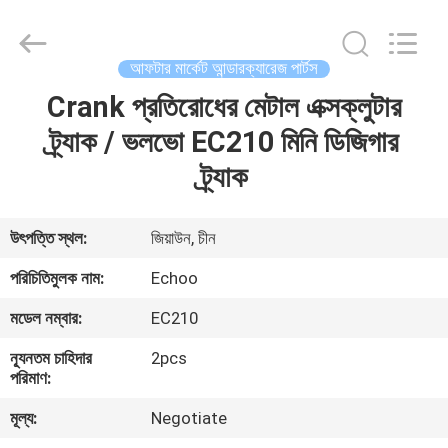
2026
Echoo
Corporation.
All
Rights
আফটার মার্কেট আন্ডারক্যারেজ পার্টস
Reserved.
Crank প্রতিরোধের মেটাল এক্সক্লুটার
বাড়ি
ট্র্যাক / ভলভো EC210 মিনি ডিজিগার
পণ্য
ট্র্যাক
আমাদের
উৎপত্তি স্থল:
জিয়াউন, চীন
সম্পর্কে
পরিচিতিমুলক নাম:
Echoo
মডেল নম্বার:
EC210
কারখানা
ন্যূনতম চাহিদার
2pcs
ভ্রমণ
পরিমাণ:
মূল্য:
Negotiate
মান