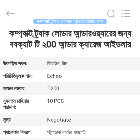
2026
Echoo
Corporation.
All
Rights
কম্প্যাক্ট ট্র্যাক লোডার আন্ডারওয়্যার অংশ
Reserved.
কম্প্যাক্ট ট্র্যাক লোডার আন্ডারওয়্যারের জন্য
বাড়ি
ববক্যাট টি ২00 আন্ডার ক্যারেজ আইডলার
পণ্য
উৎপত্তি স্থল:
জিয়াউন, চীন
আমাদের
পরিচিতিমুলক নাম:
Echoo
সম্পর্কে
মডেল নম্বার:
T200
ন্যূনতম চাহিদার
10 PCS
কারখানা
পরিমাণ:
ভ্রমণ
মূল্য:
Negotiate
প্যাকেজিং বিবরণ:
স্ট্যান্ডার্ড কাঠের প্যালেট
মান