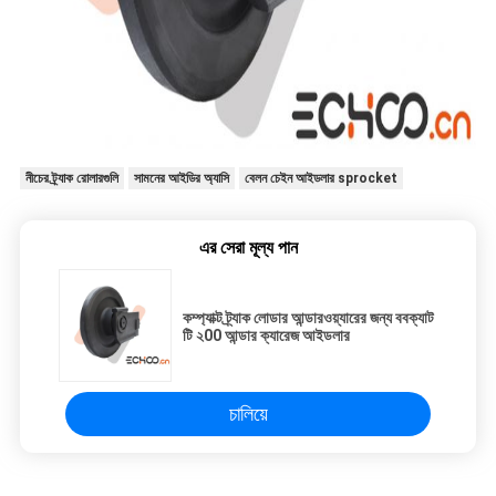
নীচের ট্র্যাক রোলারগুলি
সামনের আইডির অ্যাসি
বেলন চেইন আইডলার sprocket
এর সেরা মূল্য পান
কম্প্যাক্ট ট্র্যাক লোডার আন্ডারওয়্যারের জন্য ববক্যাট
টি ২00 আন্ডার ক্যারেজ আইডলার
চালিয়ে