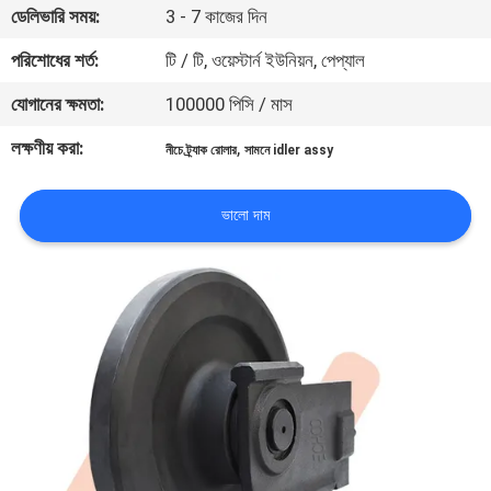
ডেলিভারি সময়:
3 - 7 কাজের দিন
নিয়ন্ত্রণ
পরিশোধের শর্ত:
টি / টি, ওয়েস্টার্ন ইউনিয়ন, পেপ্যাল
খবর
যোগানের ক্ষমতা:
100000 পিসি / মাস
লক্ষণীয় করা:
,
নীচে ট্র্যাক রোলার
সামনে idler assy
উদ্ধৃতির
জন্য
ভালো দাম
আবেদন
সাইট
ম্যাপ
PRIVACY
POLICY