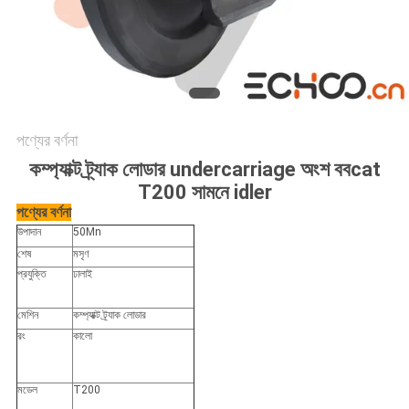
পণ্যের বর্ণনা
কম্প্যাক্ট ট্র্যাক লোডার undercarriage অংশ ববcat
T200 সামনে idler
পণ্যের বর্ণনা
উপাদান
50Mn
শেষ
মসৃণ
প্রযুক্তি
ঢালাই
মেশিন
কম্প্যাক্ট ট্র্যাক লোডার
রং
কালো
মডেল
T200