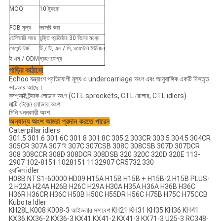
MOQ:
10 টুকরো
FOB মূল্য
দরাদরি করা
ডেলিভারি সময়
চুক্তি প্রতিষ্ঠার 30 দিনের মধ্যে
পেমেন্ট টার্ম
টি / টি, এল / সি, ওয়েস্টার্ন ইউনিয়ন
ই এম / ODM
গ্রহণযোগ্য
গাড়ির কাঠামো
Echoo যন্ত্রাংশ প্রতিযোগী মূল্য এ undercarriage অংশ এবং আনুষাঙ্গিক একটি বিস্তৃত
ভাণ্ডার আছে।
কম্প্যাক্ট ট্র্যাক লোডার অংশ (CTL sprockets, CTL রোলার, CTL idlers)
মাল্টি টেরেন লোডার অংশ
মিনি খননকারী অংশ
অন্যান্য অংশ আমরা প্রদান করতে পারেন
Caterpillar idlers
301.5 301.6 301.6C 301.8 301.8C 305.2 303CR 303.5 304.5 304CR
305CR 307A 307 বি 307C 307CSB 308C 308CSB 307D 307DCR
308 308CCR 308D 308DCR 308DSB 320 320C 320D 320E 113-
2907 102-8151 1028151 1132907 CR5732 330
হ্যানিক্স idler
H08B NTS1-60000 HD09 H15A H15B H15B + H15B-2 H15B PLUS-
2 H22A H24A H26B H26C H29A H30A H35A H36A H36B H36C
H36R H36CR H36C H50B H50C H55DR H56C H75B H75C H75CCB
Kubota Idler
KH28L K008 K008-3 আইডলার সমাবেশ KH21 KH31 KH35 KH36 KH41
KX36 KX36-2 KX36-3 KX41 KX41-2 KX41-3 KX71-3 U25-3 RC348-