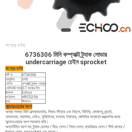
পণ্যের বর্ণনা
6736306 মিনি কম্প্যাক্ট ট্র্যাক লোডার
undercarriage চেইন sprocket
পণ্যের বর্ণনা
পার্ট নং
6736306
প্রযুক্তি
ঢালাই
মেশিন
কম্প্যাক্ট ট্র্যাক লোডার
ডেলিভারি সময়
3-7 কাজের দিন
উত্পাদক
Echoo
কঠোরতা
HRC52-56
বন্দর
ক্ষিয়মেন
আন্ডারওয়্যার অংশ
আমরা সমস্ত মিনি এক্সক্যাভেটর, স্কিড স্টিয়ার এবং বিড়াল, হিটাকি, কোমাৎসু, হুন্ডাই,
কোবলকো, স্যামসাং, দেউও, সুমিটোমো, ভলভো, লিবারার, জেসিবির অন্যান্য যন্ত্রগুলির জন্য
আন্ডারওয়্যার অংশ সরবরাহ করি।
অন্তর্নিহিত অংশ সহ: ট্র্যাক রোলার / নীচে বেলন / নিম্ন বেলন, ক্যারিয়ার বেলন / শীর্ষ রোলার /
উপরের বেলন, sprocket এবং আরো।