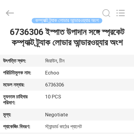
2026
Echoo
Corporation.
All
Rights
কম্প্যাক্ট ট্র্যাক লোডার আন্ডারওয়্যার অংশ
Reserved.
6736306 ইস্পাত উপাদান সঙ্গে স্প্রকেট
বাড়ি
কম্প্যাক্ট ট্র্যাক লোডার আন্ডারওয়্যার অংশ
পণ্য
উৎপত্তি স্থল:
জিয়াউন, চীন
আমাদের
পরিচিতিমুলক নাম:
Echoo
সম্পর্কে
মডেল নম্বার:
6736306
ন্যূনতম চাহিদার
10 PCS
কারখানা
পরিমাণ:
ভ্রমণ
মূল্য:
Negotiate
প্যাকেজিং বিবরণ:
স্ট্যান্ডার্ড কাঠের প্যালেট
মান