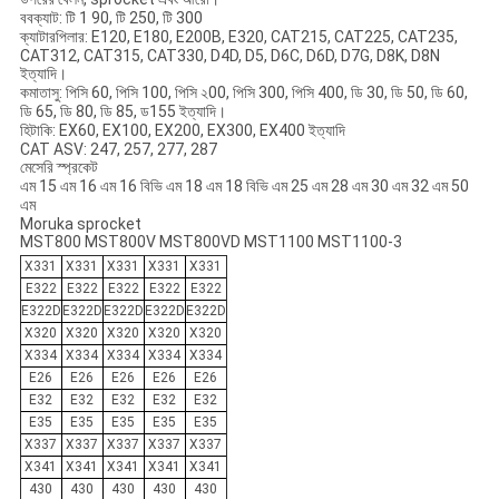
ববক্যাট: টি 1 90, টি 250, টি 300
ক্যাটারপিলার: E120, E180, E200B, E320, CAT215, CAT225, CAT235,
CAT312, CAT315, CAT330, D4D, D5, D6C, D6D, D7G, D8K, D8N
ইত্যাদি।
কমাতাসু: পিসি 60, পিসি 100, পিসি ২00, পিসি 300, পিসি 400, ডি 30, ডি 50, ডি 60,
ডি 65, ডি 80, ডি 85, ড155 ইত্যাদি।
হিটাকি: EX60, EX100, EX200, EX300, EX400 ইত্যাদি
CAT ASV: 247, 257, 277, 287
মেসেরি স্প্রকেট
এম 15 এম 16 ​​এম 16 ​​বিভি এম 18 এম 18 বিভি এম 25 এম 28 এম 30 এম 32 এম 50
এম
Moruka sprocket
MST800 MST800V MST800VD MST1100 MST1100-3
X331
X331
X331
X331
X331
E322
E322
E322
E322
E322
E322D
E322D
E322D
E322D
E322D
X320
X320
X320
X320
X320
X334
X334
X334
X334
X334
E26
E26
E26
E26
E26
E32
E32
E32
E32
E32
E35
E35
E35
E35
E35
X337
X337
X337
X337
X337
X341
X341
X341
X341
X341
430
430
430
430
430