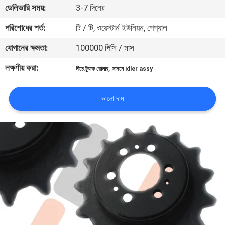
ডেলিভারি সময়:
3-7 দিনের
নিয়ন্ত্রণ
পরিশোধের শর্ত:
টি / টি, ওয়েস্টার্ন ইউনিয়ন, পেপ্যাল
খবর
যোগানের ক্ষমতা:
100000 পিসি / মাস
লক্ষণীয় করা:
,
নীচে ট্র্যাক রোলার
সামনে idler assy
উদ্ধৃতির
জন্য
ভালো দাম
আবেদন
সাইট
ম্যাপ
PRIVACY
POLICY