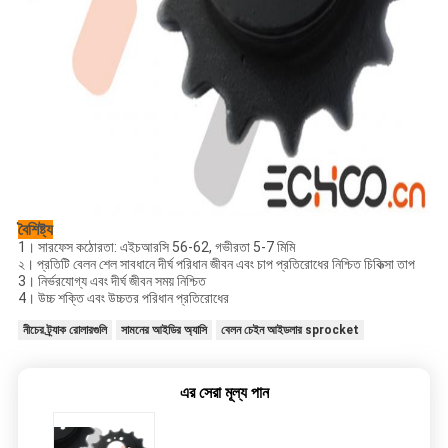
বৈশিষ্ট্য
1। সারফেস কঠোরতা: এইচআরসি 56-62, গভীরতা 5-7 মিমি
২। প্রতিটি বেলন শেল সাবধানে দীর্ঘ পরিধান জীবন এবং চাপ প্রতিরোধের নিশ্চিত চিকিত্সা তাপ
3। নির্ভরযোগ্য এবং দীর্ঘ জীবন সময় নিশ্চিত
4। উচ্চ শক্তি এবং উচ্চতর পরিধান প্রতিরোধের
নীচের ট্র্যাক রোলারগুলি
সামনের আইডির অ্যাসি
বেলন চেইন আইডলার sprocket
এর সেরা মূল্য পান