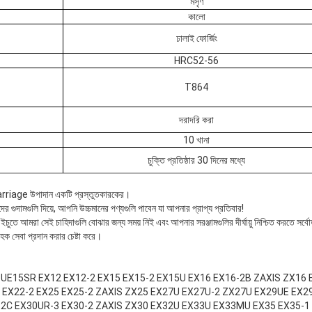
মসৃণ
কালো
ঢালাই ফোর্জিং
HRC52-56
T864
দরাদরি করা
10 খানা
চুক্তি প্রতিষ্ঠার 30 দিনের মধ্যে
carriage উপাদান একটি প্রস্তুতকারকের।
 গুদামগুলি দিয়ে, আপনি উচ্চমানের পণ্যগুলি পাবেন যা আপনার প্রাপ্য প্রতিবার!
, ইচুতে আমরা সেই চাহিদাগুলি বোঝার জন্য সময় নিই এবং আপনার সরঞ্জামগুলির দীর্ঘায়ু নিশ্চিত করতে সর্
াহক সেবা প্রদান করার চেষ্টা করে।
 UE15SR EX12 EX12-2 EX15 EX15-2 EX15U EX16 EX16-2B ZAXIS ZX16
 EX22-2 EX25 EX25-2 ZAXIS ZX25 EX27U EX27U-2 ZX27U EX29UE EX2
2C EX30UR-3 EX30-2 ZAXIS ZX30 EX32U EX33U EX33MU EX35 EX35-1