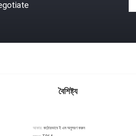
egotiate
বৈশিষ্ট্য
আকার:
কঠোরভাবে ই এম অনুসরণ করুন