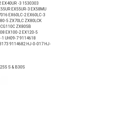
 EX40UR -3 1530303
EX55UR EX55UR-3 EX58MU
7016 EX60LC-2 EX60LC-3
X80-5 ZX70LC ZX80LCK
D CG110C ZX80SB
08 EX100-2 EX120-5
-1 UH09-7 9114618
8173 9114682 HJ-0-017 HJ-
25S S & B30S