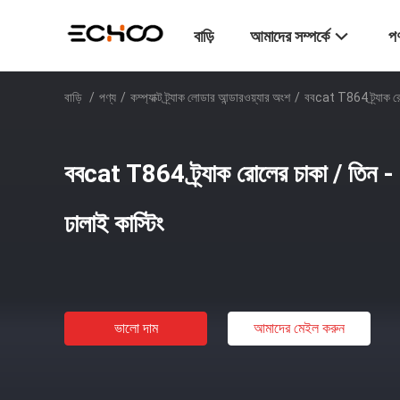
বাড়ি
আমাদের সম্পর্কে
পণ
বাড়ি
/
পণ্য
/
কম্প্যাক্ট ট্র্যাক লোডার আন্ডারওয়্যার অংশ
/
ববcat T864 ট্র্যাক রো
ববcat T864 ট্র্যাক রোলের চাকা / তিন -
ঢালাই কাস্টিং
ভালো দাম
আমাদের মেইল ​​করুন