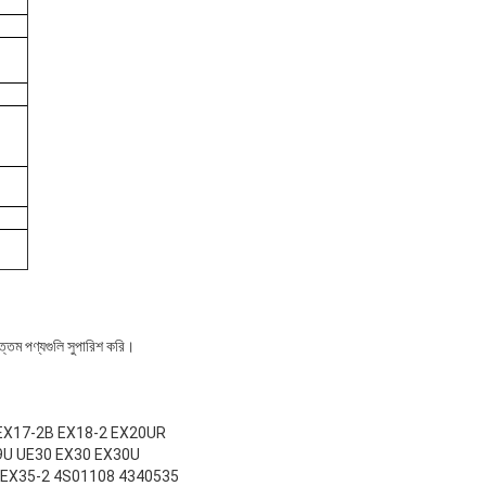
বোত্তম পণ্যগুলি সুপারিশ করি।
 EX17-2B EX18-2 EX20UR
9U UE30 EX30 EX30U
 EX35-2 4S01108 4340535