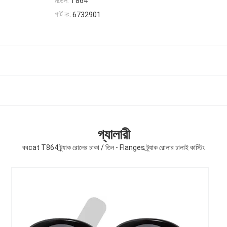
মডেল:
T864
পার্ট নং:
6732901
গ্যালারী
ববcat T864 ট্র্যাক রোলের চাকা / তিন - Flanges ট্র্যাক রোলার ঢালাই কাস্টিং