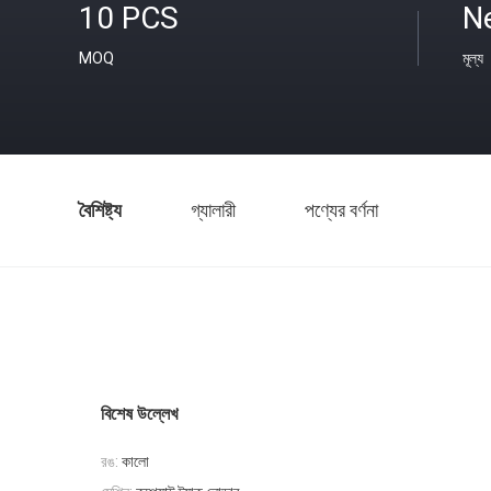
10 PCS
N
MOQ
মূল্য
বৈশিষ্ট্য
গ্যালারী
পণ্যের বর্ণনা
বিশেষ উল্লেখ
রঙ:
কালো