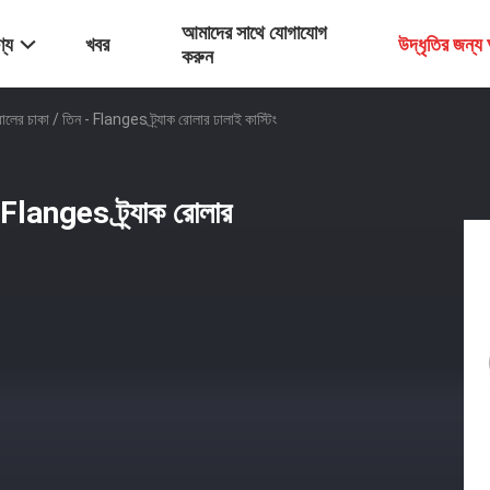
আমাদের সাথে যোগাযোগ
্য
খবর
উদ্ধৃতির জন্
করুন
লের চাকা / তিন - Flanges ট্র্যাক রোলার ঢালাই কাস্টিং
 Flanges ট্র্যাক রোলার