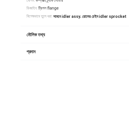
মেশিন:
কম্প্যাক্ট ট্র্যাক লোডার
ডিজাইন:
ট্রিপল flange
,
বিশেষভাবে তুলে ধরা:
সামনে idler assy
​​রোলের চেইন idler sprocket
মৌলিক তথ্য
প্রদান