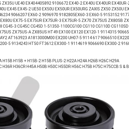
5 ZX35U UE40 EX404405892 9106672 EX40-2 EX40U EX40UR EX40UR-2
40U EX45 EX45-2 UE50 EX50U EX50UR EX50URG ZAXIS ZX50 ZX50U 
46234 9066207 EX60-2 9096970 9182805EX60-3 EX60-5 9153152 917
 EX80U EX75-5 EX75UR EX75UR-3 EX75UR-5 ZX70 ZX75US ZX80SB Z
III CG45-3 CG45C CG45D 1-51350-1100CG100 CG110 CG110D CG110S
75US ZX75US-A ZX85US HT49 EX100 EX120 EX120-1 9114315 90665
AY2 AT163923 A1813000M00 EX200 UH07-5 9114 617 9066510 EX220
200-5 9134243 HT50 FT3612 EX300-1 9114619 9066690 EX300-2 916
A H15B H15B + H15B-2 H15B PLUS-2 H22A H24A H26B H26C H29A
C H36R H36CR H45A H50B H50C H55DR H56C H75B H75C H75CCB S & B