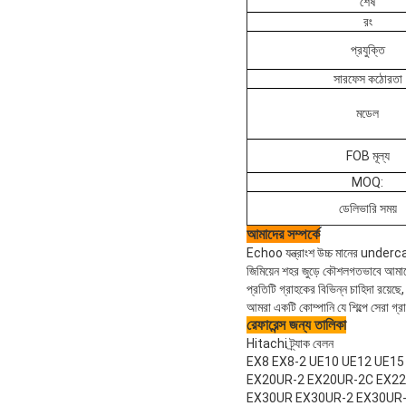
শেষ
রং
প্রযুক্তি
সারফেস কঠোরতা
মডেল
FOB মূল্য
MOQ:
ডেলিভারি সময়
আমাদের সম্পর্কে
Echoo যন্ত্রাংশ উচ্চ মানের under
জিমিয়েন শহর জুড়ে কৌশলগতভাবে আমাদের
প্রতিটি গ্রাহকের বিভিন্ন চাহিদা রয়েছে
আমরা একটি কোম্পানি যে শিল্পে সেরা গ্র
রেফারেন্স জন্য তালিকা
Hitachi ট্র্যাক বেলন
EX8 EX8-2 UE10 UE12 UE15
EX20UR-2 EX20UR-2C EX22
EX30UR EX30UR-2 EX30UR-