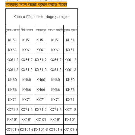
অন্যান্য অংশ আমরা প্রদান করতে পারেন
Kubota মিনি undercarriage খুচরা যন্ত্রাংশ
ট্র্যাক রোলার
শীর্ষ রোলার
চক্রদন্ত
সামনে আইডি
ট্র্যাক গ্রুপ
KH51
KH51
KH51
KH51
KH51
KX61
KX61
KX61
KX61
KX61
KX61-2
KX61-2
KX61-2
KX61-2
KX61-2
KX61-3
KX61-3
KX61-3
KX61-3
KX61-3
KH60
KH60
KH60
KH60
KH60
KH66
KH66
KH66
KH66
KH66
KX71
KX71
KX71
KX71
KX71
KX71-2
KX71-2
KX71-2
KX71-2
KX71-2
KX101
KX101
KX101
KX101
KX101
KX101-3
KX101-3
KX101-3
KX101-3
KX101-3