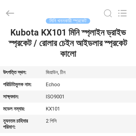
2026
Echoo
Corporation.
All
Rights
মিনি খননকারী স্প্রকেট
Reserved.
Kubota KX101 মিনি স্প্লাইন ড্রাইভ
বাড়ি
স্প্রকেট / রোলার চেইন আইডলার স্প্রকেট
পণ্য
কালো
আমাদের
উৎপত্তি স্থল:
জিয়াউন, চীন
সম্পর্কে
পরিচিতিমুলক নাম:
Echoo
সাক্ষ্যদান:
ISO9001
কারখানা
মডেল নম্বার:
KX101
ভ্রমণ
ন্যূনতম চাহিদার
2 পিসি
পরিমাণ:
মান