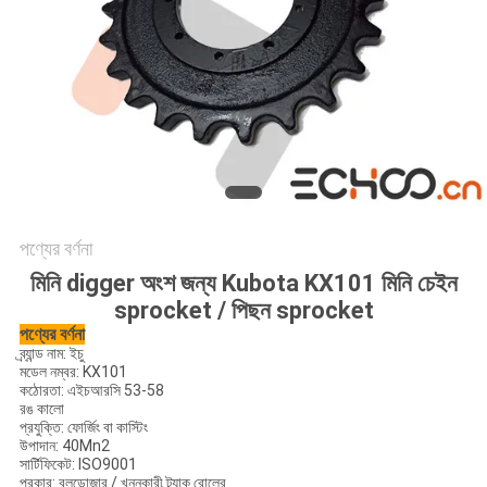
পণ্যের বর্ণনা
মিনি digger অংশ জন্য Kubota KX101 মিনি চেইন
sprocket / পিছন sprocket
পণ্যের বর্ণনা
ব্র্যান্ড নাম: ইচু
মডেল নম্বর: KX101
কঠোরতা: এইচআরসি 53-58
রঙ কালো
প্রযুক্তি: ফোর্জিং বা কাস্টিং
উপাদান: 40Mn2
সার্টিফিকেট: ISO9001
প্রকার: বুলডোজার / খননকারী ট্র্যাক রোলের