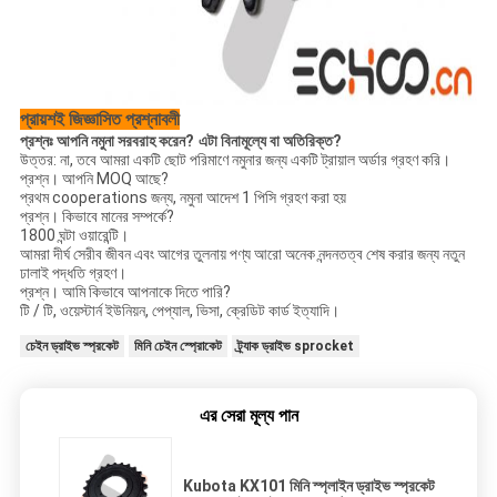
প্রায়শই জিজ্ঞাসিত প্রশ্নাবলী
প্রশ্নঃ আপনি নমুনা সরবরাহ করেন?
এটা বিনামূল্যে বা অতিরিক্ত?
উত্তর: না, তবে আমরা একটি ছোট পরিমাণে নমুনার জন্য একটি ট্রায়াল অর্ডার গ্রহণ করি।
প্রশ্ন।
আপনি MOQ আছে?
প্রথম cooperations জন্য, নমুনা আদেশ 1 পিসি গ্রহণ করা হয়
প্রশ্ন।
কিভাবে মানের সম্পর্কে?
1800 ঘন্টা ওয়ারেন্টি।
আমরা দীর্ঘ সেরীব জীবন এবং আগের তুলনায় পণ্য আরো অনেক নন্দনতত্ব শেষ করার জন্য নতুন
ঢালাই পদ্ধতি গ্রহণ।
প্রশ্ন।
আমি কিভাবে আপনাকে দিতে পারি?
টি / টি, ওয়েস্টার্ন ইউনিয়ন, পেপ্যাল, ভিসা, ক্রেডিট কার্ড ইত্যাদি।
চেইন ড্রাইভ স্প্রকেট
মিনি চেইন স্প্রোকেট
ট্র্যাক ড্রাইভ sprocket
এর সেরা মূল্য পান
Kubota KX101 মিনি স্প্লাইন ড্রাইভ স্প্রকেট