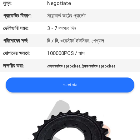
মূল্য:
Negotiate
নিয়ন্ত্রণ
প্যাকেজিং বিবরণ:
স্ট্যান্ডার্ড কাঠের প্যালেট
খবর
ডেলিভারি সময়:
3 - 7 কাজের দিন
পরিশোধের শর্ত:
টি / টি, ওয়েস্টার্ন ইউনিয়ন, পেপ্যাল
উদ্ধৃতির
যোগানের ক্ষমতা:
100000PCS / মাস
জন্য
লক্ষণীয় করা:
,
চেইন ড্রাইভ sprocket
ট্র্যাক ড্রাইভ sprocket
আবেদন
ভালো দাম
সাইট
ম্যাপ
PRIVACY
POLICY