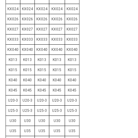
KX024
KX024
KX024
KX024
KX024
KX026
KX026
KX026
KX026
KX026
KX027
KX027
KX027
KX027
KX027
KX033
KX033
KX033
KX033
KX033
KX040
KX040
KX040
KX040
KX040
K013
K013
K013
K013
K013
K015
K015
K015
K015
K015
K040
K040
K040
K040
K040
K045
K045
K045
K045
K045
U20-3
U20-3
U20-3
U20-3
U20-3
U25-3
U25-3
U25-3
U25-3
U25-3
U30
U30
U30
U30
U30
U35
U35
U35
U35
U35