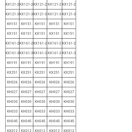
KX121-2
KX121-2
KX121-2
KX121-2
KX121-2
KX121-3
KX121-3
KX121-3
KX121-3
KX121-3
KH151
KH151
KH151
KH151
KH151
KX151
KX151
KX151
KX151
KX151
KX161-2
KX161-2
KX161-2
KX161-2
KX161-2
KX161-3
KX161-3
KX161-3
KX161-3
KX161-3
KH191
KH191
KH191
KH191
KH191
KX251
KX251
KX251
KX251
KX251
KH026
KH026
KH026
KH026
KH026
KH027
KH027
KH027
KH027
KH027
KH030
KH030
KH030
KH030
KH030
KH033
KH033
KH033
KH033
KH033
KH045
KH045
KH045
KH045
KH045
KX012
KX012
KX012
KX012
KX012