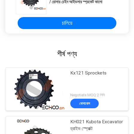
/ রোলার চেইন আইডলার স্প্রকেট কালো
চালিয়ে
শীর্ষ পণ্য
Kx121 Sprockets
Negotiate MOQ:2 পিসি
যোগাযোগ
KH021 Kubota Excavator
ড্রাইভ স্প্রোক্ট