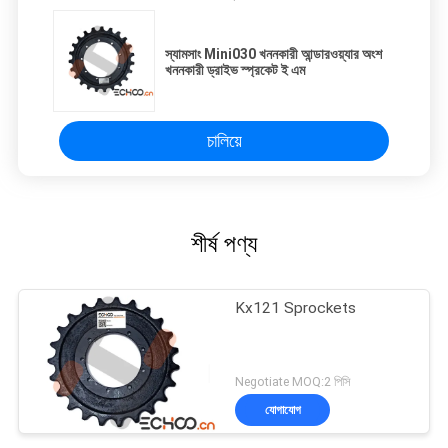
স্যামসাং Mini030 খননকারী আন্ডারওয়্যার অংশ
খননকারী ড্রাইভ স্প্রকেট ই এম
চালিয়ে
শীর্ষ পণ্য
Kx121 Sprockets
Negotiate MOQ:2 পিসি
যোগাযোগ