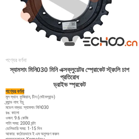
পণ্যের বর্ণনা
স্যামসাং মিনি030 মিনি এক্সক্লুয়েটর স্প্রোকেট স্ট্রংলি চাপ
প্রতিরোধ
ড্রাইভ স্প্রকেট
পণ্যের বর্ণনা
মূল স্থান:
ফুজিয়ান, চীন (মেইনল্যান্ড)
ব্র্যান্ড নাম: ইচু
মডেল নম্বর:
স্যামসাং মিনি030
রঙ:
কালো
ওজন:
9.6 কেজি
পাটা সময়:
2000 ঘন্টা
ডেলিভারি সময়:
1-15 দিন
আকার:
কঠোরভাবে ই এম অনুসরণ করুন