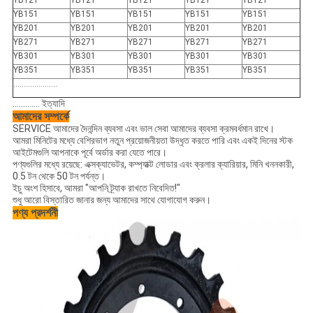
YB121
YB121
YB121
YB121
YB121
YB151
YB151
YB151
YB151
YB151
YB201
YB201
YB201
YB201
YB201
YB271
YB271
YB271
YB271
YB271
YB301
YB301
YB301
YB301
YB301
YB351
YB351
YB351
YB351
YB351
.....................
............. ইত্যাদি
আমাদের সম্পর্কে
SERVICE আমাদের দৈনন্দিন ব্যবসা এবং ভাল সেবা আমাদের ব্যবসা ক্রমবর্ধমান রাখে।
আমরা মিনিটের মধ্যে বেশিরভাগ নতুন প্রয়োজনীয়তা উদ্ধৃত করতে পারি এবং একই দিনের স্টক
আইটেমগুলি আপনাকে পূর্বে অর্ডার করা যেতে পারে।
পণ্যগুলির মধ্যে রয়েছে: এক্সক্যাভেটর, কম্প্যাক্ট লোডার এবং ক্রলার ক্যারিয়ার, মিনি খননকারী,
0.5 টন থেকে 50 টন পর্যন্ত।
ইচু অংশ হিসাবে, আমরা "আপনি ট্র্যাক রাখতে নিবেদিত!"
শুধু আরো বিস্তারিত জানার জন্য আমাদের সাথে যোগাযোগ করুন।
পণ্য প্রদর্শনী