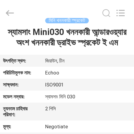
2026
Echoo
Corporation.
All
Rights
মিনি খননকারী স্প্রকেট
Reserved.
স্যামসাং Mini030 খননকারী আন্ডারওয়্যার
বাড়ি
অংশ খননকারী ড্রাইভ স্প্রকেট ই এম
পণ্য
উৎপত্তি স্থল:
জিয়াউন, চীন
আমাদের
পরিচিতিমুলক নাম:
Echoo
সম্পর্কে
সাক্ষ্যদান:
ISO9001
মডেল নম্বার:
স্যামসাং মিনি 030
কারখানা
ন্যূনতম চাহিদার
2 পিসি
ভ্রমণ
পরিমাণ:
মূল্য:
Negotiate
মান