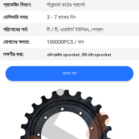
প্যাকেজিং বিবরণ:
স্ট্যান্ডার্ড কাঠের প্যালেট
নিয়ন্ত্রণ
ডেলিভারি সময়:
3 - 7 কাজের দিন
খবর
পরিশোধের শর্ত:
টি / টি, ওয়েস্টার্ন ইউনিয়ন, পেপ্যাল
যোগানের ক্ষমতা:
100000PCS / মাস
উদ্ধৃতির
লক্ষণীয় করা:
,
চেইন ড্রাইভ sprocket
মিনি চেইন sprocket
জন্য
আবেদন
ভালো দাম
সাইট
ম্যাপ
PRIVACY
POLICY