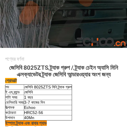
পণ্যের বর্ণনা
জেসিবি 8025ZTS ট্র্যাক গ্রুপ / ট্র্যাক চেইন অ্যাসি মিনি
এক্সক্যাভেটর ট্র্যাক জেসিবি আন্ডারওয়্যার অংশ জন্য
প্রোডাক্ট
পদ
জেসিবি 8025ZTS মিনি ট্র্যাক গ্রুপ
ই এম ব্র্যান্ড
জেসিবি
পাটা সময়
1 বছর
ডেলিভারি সময়
3-7 কাজের দিন
উত্পাদক
Echoo
কঠোরতা
HRC52-56
উপাদান
40Mn
ইস্পাত ট্র্যাক এবং রাবার প্যাড