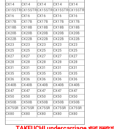
CX14
CX14
CX14
CX14
CX14
CX15STR
CX15STR
CX15STR
CX15STR
CX15STR
CX16
CX16
CX16
CX16
CX16
CX17B
CX17B
CX17B
CX17B
CX17B
CX18B
CX18B
CX18B
CX18B
CX18B
CX20B
CX20B
CX20B
CX20B
CX20B
CX22B
CX22B
CX22B
CX22B
CX22B
CX23
CX23
CX23
CX23
CX23
CX25
CX25
CX25
CX25
CX25
CX27
CX27
CX27
CX27
CX27
CX28
CX28
CX28
CX28
CX28
CX31
CX31
CX31
CX31
CX31
CX35
CX35
CX35
CX35
CX35
CX36
CX36
CX36
CX36
CX36
CX40B
CX40B
CX40B
CX40B
CX40B
CX47
CX47
CX47
CX47
CX47
CX50
CX50
CX50
CX50
CX50
CX50B
CX50B
CX50B
CX50B
CX50B
CX75SR
CX75SR
CX75SR
CX75SR
CX75SR
CX80
CX80
CX80
CX80
CX80
.....................
TAKEUCHI undercarriage খুচরা যন্ত্রাংশ