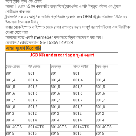
স্টিল ট্র্যাক গ্রুপ এবং চেইন:
আমরা 1 থেকে ২5 টন খননকারীর জন্য স্টিল ট্র্যাকগুলির একটি বিস্তৃত পরিসর এবং ট্র্যাক
গোষ্ঠীগুলি স্টক করি
ট্র্যাকগুলি সবচেয়ে আধুনিক ফোর্জিং পদ্ধতিগুলি ব্যবহার করে OEM স্ট্যান্ডার্ডগুলিতে নির্মিত হয়
উচ্চ স্থায়িত্ব এবং দীর্ঘায়ু।
রাবার থেকে ইস্পাত বা ইস্পাত থেকে রাবার রূপান্তর করার সম্পূর্ণ পরামর্শ পরিষেবা এবং নির্দেশিকা
দেওয়া যেতে পারে।
আমাদের দলের একটি memeber কল করতে দ্বিধা করবেন না দয়া করে।
মোবাইল / হোয়াটসঅ্যাপ: 86-15359149124
আমরা সুযোগ দিতে পারি
JCB মিনি undercarriage খুচরা যন্ত্রাংশ
ট্র্যাক রোলার
শীর্ষ রোলার
চক্রদন্ত
সামনে আইডি
ট্র্যাক গ্রুপ
801
801
801
801
801
801,4
801,4
801,4
801,4
801,4
801,5
801,5
801,5
801,5
801,5
801,6
801,6
801,6
801,6
801,6
801,7
801,7
801,7
801,7
801,7
801,8
801,8
801,8
801,8
801,8
8012
8012
8012
8012
8012
8014
8014
8014
8014
8014
8014CTS
8014CTS
8014CTS
8014CTS
8014CTS
8015
8015
8015
8015
8015