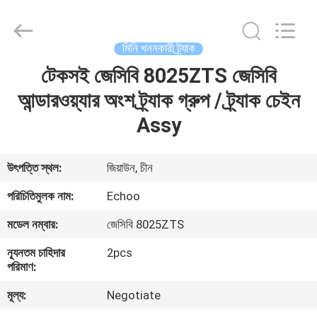
2026
Echoo
Corporation.
All
Rights
মিনি খননকারী ট্র্যাক
Reserved.
টেকসই জেসিবি 8025ZTS জেসিবি
বাড়ি
আন্ডারওয়্যার অংশ ট্র্যাক গ্রুপ / ট্র্যাক চেইন
পণ্য
Assy
আমাদের
উৎপত্তি স্থল:
জিয়াউন, চীন
সম্পর্কে
পরিচিতিমুলক নাম:
Echoo
মডেল নম্বার:
জেসিবি 8025ZTS
কারখানা
ন্যূনতম চাহিদার
2pcs
ভ্রমণ
পরিমাণ:
মূল্য:
Negotiate
মান