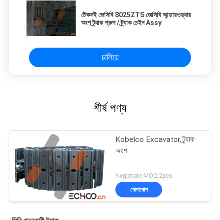
টেকসই জেসিবি 8025ZTS জেসিবি আন্ডারওয়্যার
অংশ ট্র্যাক গ্রুপ / ট্র্যাক চেইন Assy
চালিয়ে
শীর্ষ পণ্য
Kobelco Excavator ট্র্যাক
অংশ
Negotiate MOQ:2pcs
যোগাযোগ