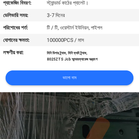
প্যাকেজিং বিবরণ:
স্ট্যান্ডার্ড কাঠের প্যালেট।
নিয়ন্ত্রণ
ডেলিভারি সময়:
3-7 দিনের
খবর
পরিশোধের শর্ত:
টি / টি, ওয়েস্টার্ন ইউনিয়ন, পাইপল
যোগানের ক্ষমতা:
100000PCS / মাস
উদ্ধৃতির
লক্ষণীয় করা:
,
,
মিনি ডিগার ট্র্যাক
মিনি ক্যাট ট্র্যাক
জন্য
8025ZTS Jcb আন্ডারক্যারেজ যন্ত্রাংশ
আবেদন
ভালো দাম
সাইট
ম্যাপ
PRIVACY
POLICY