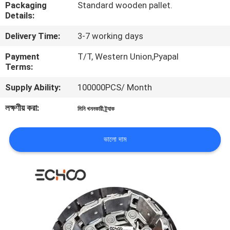
Packaging
Standard wooden pallet.
নিয়ন্ত্রণ
Details:
Delivery Time:
3-7 working days
খবর
Payment
T/T, Western Union,Pyapal
Terms:
উদ্ধৃতির
Supply Ability:
100000PCS/ Month
জন্য
লক্ষণীয় করা:
মিনি খননকারী ট্র্যাক
আবেদন
ভালো দাম
সাইট
ম্যাপ
PRIVACY
POLICY