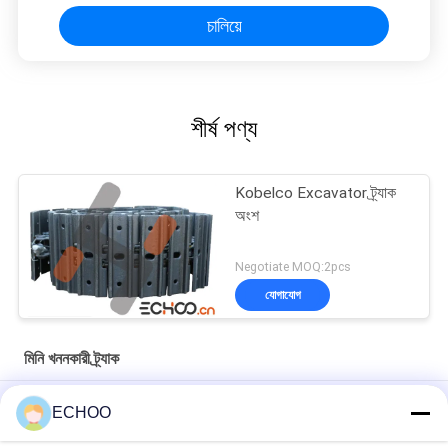
চালিয়ে
শীর্ষ পণ্য
Kobelco Excavator ট্র্যাক
অংশ
Negotiate MOQ:2pcs
যোগাযোগ
মিনি খননকারী ট্র্যাক
ন্যানসন 3000 মিনি এক্সক্যাভেটর ট্র্যাক চেইন অ্যাসি আন্ডারওয়্যার পার্ট ট্র্যাক গ্রুপ লিঙ্ক
ECHOO
KOMATSU কম্প্যাক্ট খননকারী অংশ PC88MR -8 ট্র্যাক গ্রুপ Polyurethane