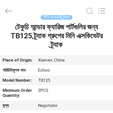
2026
Echoo
Corporation.
All
Rights
মিনি খননকারী ট্র্যাক
Reserved.
টেকুচি আন্ডার ক্যারিজ পার্টগুলির জন্য
বাড়ি
TB125 ট্র্যাক গ্রুপের মিনি এক্সকিভেটর
পণ্য
ট্র্যাক
আমাদের
Place of Origin:
Xiamen, China
সম্পর্কে
পরিচিতিমুলক নাম:
Echoo
Model Number:
TB125
কারখানা
Minimum Order
2PCS
ভ্রমণ
Quantity:
মূল্য:
Negotiate
মান