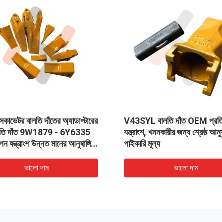
 বালতি দাঁত OEM প্রতিস্থাপন
KOMATSU JV40 ড্রাম রোলার
শ, খননকারীর জন্য শ্রেষ্ঠ আনুষাঙ্গিক,
বাফার কুশন নির্মাণ সরঞ্জাম খুচরা যন্ত
 মূল্য
ভালো দাম
ভালো দাম