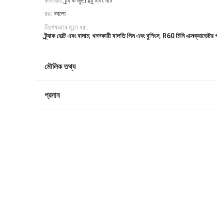
কীওয়ার্ড:
ট্র্যাক জুতা বল্টু এবং নাট
রঙ:
কালো
বিশেষভাবে তুলে ধরা:
,
,
ট্র্যাক বোল্ট এবং বাদাম
খননকারী বালতি পিন এবং বুশিংস
R60 মিনি এক্সক্যাভেটর পর
মৌলিক তথ্য
প্রদান