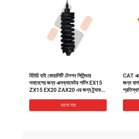
CAT এক্সকাভেটর বালতি দাঁতের অ্যাডাপ্টারের
V43SYL
স EX15
জন্য বালতি দাঁত 9W1879 - 6Y6335
যন্ত্রাং
র্যাক
প্রতিস্থাপন যন্ত্রাংশ উন্নত মানের আনুষাঙ্গিক
পাইকারি
পাইকারি মূল্য
ভালো দাম