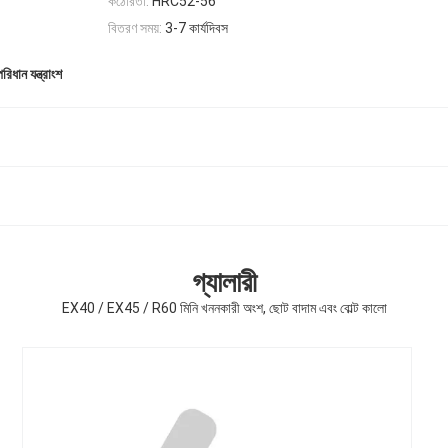
কঠোরতা:
HRC52-56
বিতরণ সময়:
3-7 কার্যদিবস
িধান যন্ত্রাংশ
গ্যালারী
EX40 / EX45 / R60 মিনি খননকারী অংশ, ছোট বাদাম এবং বোল্ট কালো