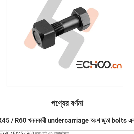
পণ্যের বর্ণনা
5 / R60 খননকারী undercarriage অংশ জুতা bolts এবং বা
EX40 / EX45 / R60 জুতা বোল্ট এবং বাদাম ট্র্যাক