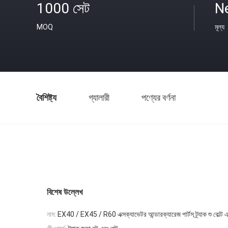
1000 সেট
N
MOQ
মূল্য
বৈশিষ্ট্য
গ্যালারী
পণ্যের বর্ণনা
বিশেষ উল্লেখ
নাম:
EX40 / EX45 / R60 এক্সক্যাভেটর আন্ডারক্যারেজ পার্টস ট্র্যাক শু বোল্ট 