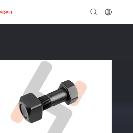
য আবেদন