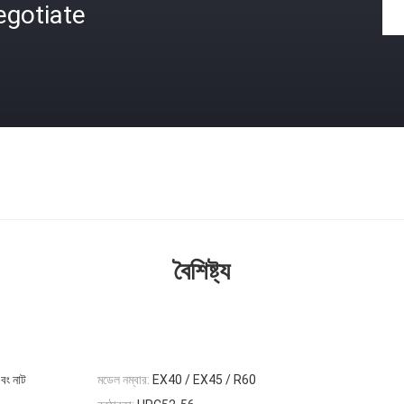
egotiate
বৈশিষ্ট্য
এবং নাট
মডেল নম্বার:
EX40 / EX45 / R60