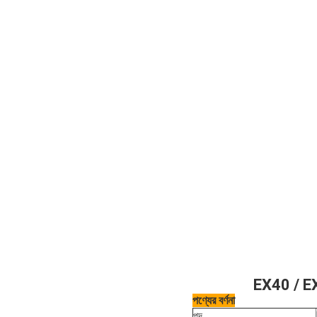
EX40 / EX4
পণ্যের বর্ণনা
পদ