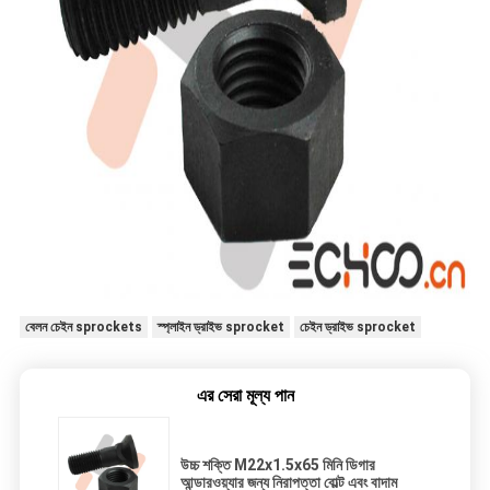
বেলন চেইন sprockets
স্প্লাইন ড্রাইভ sprocket
চেইন ড্রাইভ sprocket
এর সেরা মূল্য পান
উচ্চ শক্তি M22x1.5x65 মিনি ডিগার
আন্ডারওয়্যার জন্য নিরাপত্তা বোল্ট এবং বাদাম