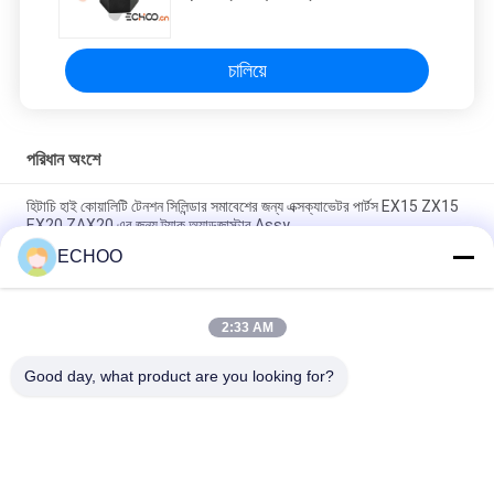
চালিয়ে
পরিধান অংশে
হিটাচি হাই কোয়ালিটি টেনশন সিলিন্ডার সমাবেশের জন্য এক্সক্যাভেটর পার্টস EX15 ZX15
EX20 ZAX20 এর জন্য ট্র্যাক অ্যাডজাস্টার Assy
ECHOO
CAT এক্সকাভেটর বালতি দাঁতের অ্যাডাপ্টারের জন্য বালতি দাঁত 9W1879 - 6Y6335
প্রতিস্থাপন যন্ত্রাংশ উন্নত মানের আনুষাঙ্গিক পাইকারি মূল্য
2:33 AM
V43SYL বালতি দাঁত OEM প্রতিস্থাপন যন্ত্রাংশ, খননকারীর জন্য শ্রেষ্ঠ আনুষাঙ্গিক,
পাইকারি মূল্য
Good day, what product are you looking for?
সব