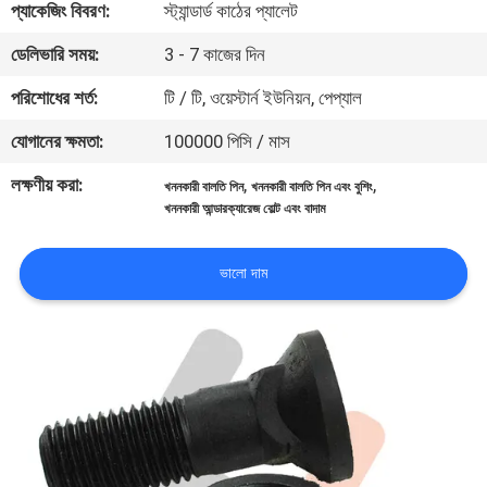
প্যাকেজিং বিবরণ:
স্ট্যান্ডার্ড কাঠের প্যালেট
নিয়ন্ত্রণ
ডেলিভারি সময়:
3 - 7 কাজের দিন
খবর
পরিশোধের শর্ত:
টি / টি, ওয়েস্টার্ন ইউনিয়ন, পেপ্যাল
যোগানের ক্ষমতা:
100000 পিসি / মাস
উদ্ধৃতির
লক্ষণীয় করা:
,
,
খননকারী বালতি পিন
খননকারী বালতি পিন এবং বুশিং
জন্য
খননকারী আন্ডারক্যারেজ বোল্ট এবং বাদাম
আবেদন
ভালো দাম
সাইট
ম্যাপ
PRIVACY
POLICY