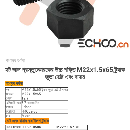
পণ্যের বর্ণনা
হট জাল প্রস্তুতকারকের উচ্চ শক্তি M22x1.5x65 ট্র্যাক
জুতা বোল্ট এবং বাদাম
পণ্যের বর্ণনা
পদ
M22x1.5x65 ট্র্যাক জুতা বোল্ট & বাদাম
আয়তন
M22x1.5x65
শ্রেণী
12.9
ডেলিভারি সময়
3-7 কাজের দিন
উত্পাদক
Echoo
কঠোরতা
HRC52-56
বন্দর
ক্ষিয়মেন
বোল্ট এবং বাদাম ক্যাটালগ ট্র্যাক
093-0268 + 096-0586
M22 * 1.5 * 78