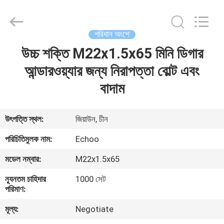
2026
Echoo
Corporation.
All
Rights
পরিধান অংশে
Reserved.
উচ্চ শক্তি M22x1.5x65 মিনি ডিগার
বাড়ি
আন্ডারওয়্যার জন্য নিরাপত্তা বোল্ট এবং
পণ্য
বাদাম
আমাদের
উৎপত্তি স্থল:
জিয়াউন, চীন
সম্পর্কে
পরিচিতিমুলক নাম:
Echoo
মডেল নম্বার:
M22x1.5x65
কারখানা
ন্যূনতম চাহিদার
1000 সেট
ভ্রমণ
পরিমাণ:
মূল্য:
Negotiate
মান