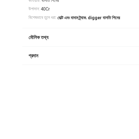
কীওয়ার্ড:
বালতি পিনের
উপাদান:
40Cr
,
বিশেষভাবে তুলে ধরা:
বোল্ট এবং বাদাম ট্র্যাক
digger বালতি পিনের
মৌলিক তথ্য
প্রদান