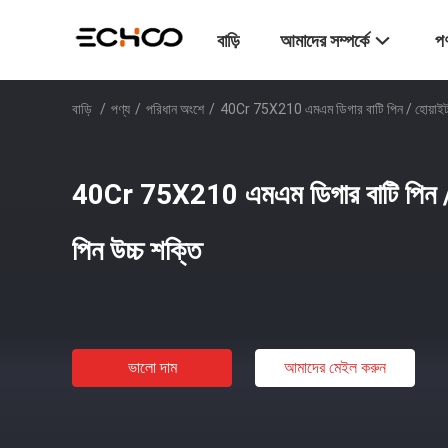
বাড়ি
আমাদের সম্পর্কে
পণ
বাড়ি
/
পণ্য
/
পরিধান অংশে
/
40Cr 75X210 এমএম ডিগার বাটি পিন / হোয়াইট ব
40Cr 75X210 এমএম ডিগার বাটি পিন / 
পিন উচ্চ শক্তি
ভালো দাম
আমাদের মেইল ​​করুন