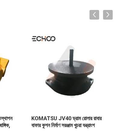
স্থাপন
KOMATSU JV40 ড্রাম রোলার রাবার
পলি প্
াঙ্গিক,
বাফার কুশন নির্মাণ সরঞ্জাম খুচরা যন্ত্রাংশ
রাস্তা 