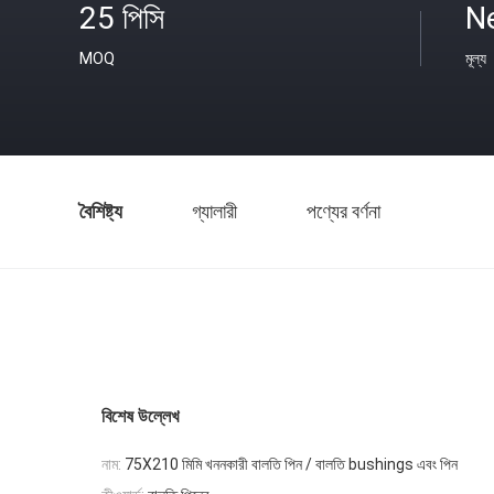
25 পিসি
N
MOQ
মূল্য
বৈশিষ্ট্য
গ্যালারী
পণ্যের বর্ণনা
বিশেষ উল্লেখ
নাম:
75X210 মিমি খননকারী বালতি পিন / বালতি bushings এবং পিন