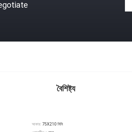
egotiate
বৈশিষ্ট্য
আকার:
75X210 মিমি