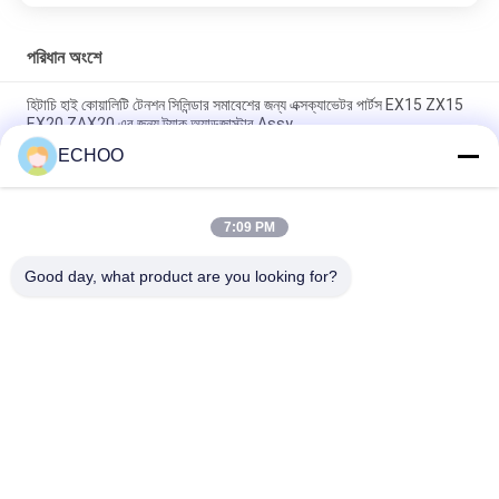
পরিধান অংশে
হিটাচি হাই কোয়ালিটি টেনশন সিলিন্ডার সমাবেশের জন্য এক্সক্যাভেটর পার্টস EX15 ZX15
EX20 ZAX20 এর জন্য ট্র্যাক অ্যাডজাস্টার Assy
ECHOO
CAT এক্সকাভেটর বালতি দাঁতের অ্যাডাপ্টারের জন্য বালতি দাঁত 9W1879 - 6Y6335
প্রতিস্থাপন যন্ত্রাংশ উন্নত মানের আনুষাঙ্গিক পাইকারি মূল্য
7:09 PM
V43SYL বালতি দাঁত OEM প্রতিস্থাপন যন্ত্রাংশ, খননকারীর জন্য শ্রেষ্ঠ আনুষাঙ্গিক,
পাইকারি মূল্য
Good day, what product are you looking for?
সব
মিনি খননকারী রোলার
মিনি খননকারী স্প্রকেট
কম্প্যাক্ট ট্র্যাক লোডার 
মিনি খননকারী ট্র্যাক
আন্ডারওয়্যার অংশ