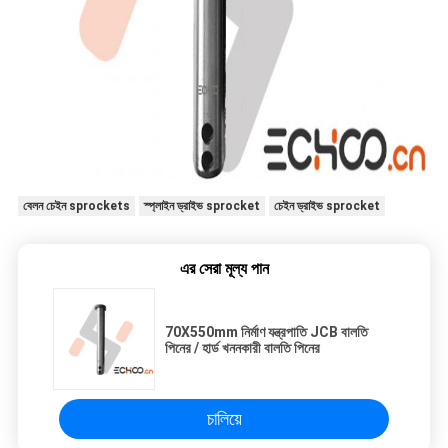
বেলন চেইন sprockets
স্প্লাইন ড্রাইভ sprocket
চেইন ড্রাইভ sprocket
এর সেরা মূল্য পান
70X550mm নির্মাণ যন্ত্রপাতি JCB বালতি
পিনের / হার্ড খননকারী বালতি পিনের
চালিয়ে