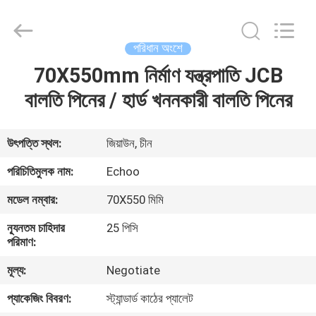
2026
Echoo
Corporation.
All
Rights
পরিধান অংশে
Reserved.
70X550mm নির্মাণ যন্ত্রপাতি JCB
বাড়ি
বালতি পিনের / হার্ড খননকারী বালতি পিনের
পণ্য
উৎপত্তি স্থল:
জিয়াউন, চীন
আমাদের
পরিচিতিমুলক নাম:
Echoo
সম্পর্কে
মডেল নম্বার:
70X550 মিমি
ন্যূনতম চাহিদার
25 পিসি
কারখানা
পরিমাণ:
ভ্রমণ
মূল্য:
Negotiate
প্যাকেজিং বিবরণ:
স্ট্যান্ডার্ড কাঠের প্যালেট
মান