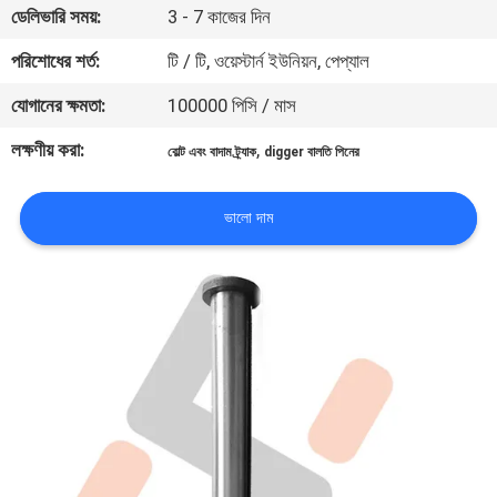
ডেলিভারি সময়:
3 - 7 কাজের দিন
নিয়ন্ত্রণ
পরিশোধের শর্ত:
টি / টি, ওয়েস্টার্ন ইউনিয়ন, পেপ্যাল
খবর
যোগানের ক্ষমতা:
100000 পিসি / মাস
লক্ষণীয় করা:
,
বোল্ট এবং বাদাম ট্র্যাক
digger বালতি পিনের
উদ্ধৃতির
জন্য
ভালো দাম
আবেদন
সাইট
ম্যাপ
PRIVACY
POLICY