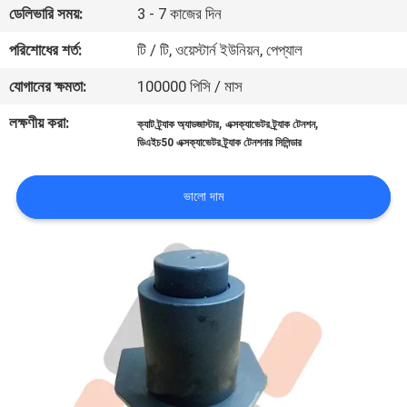
ডেলিভারি সময়:
3 - 7 কাজের দিন
নিয়ন্ত্রণ
পরিশোধের শর্ত:
টি / টি, ওয়েস্টার্ন ইউনিয়ন, পেপ্যাল
খবর
যোগানের ক্ষমতা:
100000 পিসি / মাস
লক্ষণীয় করা:
,
,
ক্যাট ট্র্যাক অ্যাডজাস্টার
এক্সক্যাভেটর ট্র্যাক টেনশন
উদ্ধৃতির
ডিএইচ50 এক্সক্যাভেটর ট্র্যাক টেনশনার সিলিন্ডার
জন্য
আবেদন
ভালো দাম
সাইট
ম্যাপ
PRIVACY
POLICY