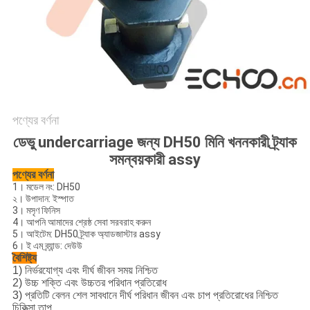
পণ্যের বর্ণনা
ডেভু undercarriage জন্য DH50 মিনি খননকারী ট্র্যাক
সমন্বয়কারী assy
পণ্যের বর্ণনা
1। মডেল নং: DH50
২। উপাদান: ইস্পাত
3। মসৃণ ফিনিস
4। আপনি আমাদের শ্রেষ্ঠ সেবা সরবরাহ করুন
5। আইটেম: DH50 ট্র্যাক অ্যাডজাস্টার assy
6। ই এম ব্র্যান্ড: দেউউ
বৈশিষ্ট্য
1) নির্ভরযোগ্য এবং দীর্ঘ জীবন সময় নিশ্চিত
2) উচ্চ শক্তি এবং উচ্চতর পরিধান প্রতিরোধ
3) প্রতিটি বেলন শেল সাবধানে দীর্ঘ পরিধান জীবন এবং চাপ প্রতিরোধের নিশ্চিত
চিকিত্সা তাপ