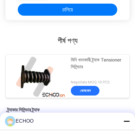
চালিয়ে
শীর্ষ পণ্য
মিনি খননকারী ট্র্যাক Tensioner
সিলিন্ডার
Negotiate MOQ:10 PCS
যোগাযোগ
ট্র্যাকার সিলিন্ডার ট্র্যাক
ECHOO
দৃঢ় চাপ প্রতিরোধের ফোর্জিং প্রক্রিয়া সঙ্গে ট্র্যাক Tensioner সিলিন্ডার