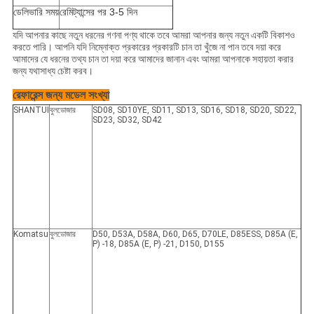
ডেলিভারি সময়
রেমিট্যান্সের পর 3-5 দিন
যদি আপনার কাছে নতুন ধরনের গণনা পণ্য থাকে তবে আমরা আপনার জন্য নতুন একটি বিকাশও
করতে পারি।
আপনি যদি নিম্নোক্ত প্রকারের প্রকারটি চান তা খুঁজে না পান তবে দয়া করে
আমাদের যে ধরনের তথ্য চান তা দয়া করে আমাদের জানান এবং আমরা আপনাকে সহায়তা করার
জন্য যথাসাধ্য চেষ্টা করব।
রেফারেন্স জন্য মডেল সংখ্যা
SHANTUI
বুলডোজার
SD08, SD10YE, SD11, SD13, SD16, SD18, SD20, SD22,
SD23, SD32, SD42
Komatsu
বুলডোজার
D50, D53A, D58A, D60, D65, D70LE, D85ESS, D85A (E,
P) -18, D85A (E, P) -21, D150, D155