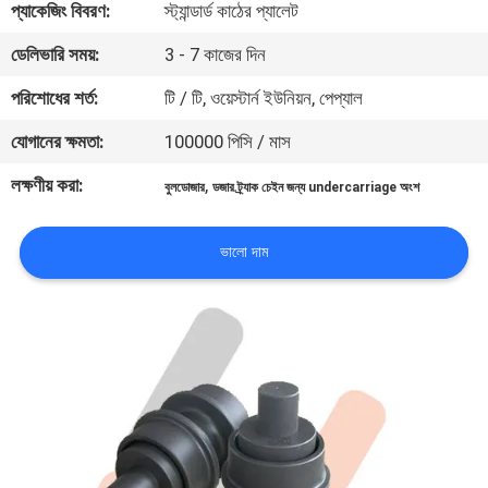
প্যাকেজিং বিবরণ:
স্ট্যান্ডার্ড কাঠের প্যালেট
নিয়ন্ত্রণ
ডেলিভারি সময়:
3 - 7 কাজের দিন
খবর
পরিশোধের শর্ত:
টি / টি, ওয়েস্টার্ন ইউনিয়ন, পেপ্যাল
যোগানের ক্ষমতা:
100000 পিসি / মাস
উদ্ধৃতির
লক্ষণীয় করা:
,
বুলডোজার
ডজার ট্র্যাক চেইন জন্য undercarriage অংশ
জন্য
আবেদন
ভালো দাম
সাইট
ম্যাপ
PRIVACY
POLICY