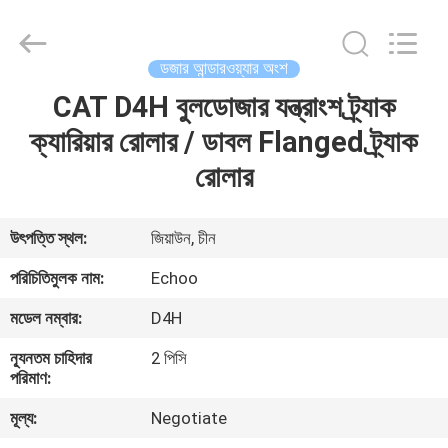
2026
Echoo
Corporation.
All
Rights
ডজার আন্ডারওয়্যার অংশ
Reserved.
CAT D4H বুলডোজার যন্ত্রাংশ ট্র্যাক
বাড়ি
ক্যারিয়ার রোলার / ডাবল Flanged ট্র্যাক
পণ্য
রোলার
আমাদের
উৎপত্তি স্থল:
জিয়াউন, চীন
সম্পর্কে
পরিচিতিমুলক নাম:
Echoo
মডেল নম্বার:
D4H
কারখানা
ন্যূনতম চাহিদার
2 পিসি
ভ্রমণ
পরিমাণ:
মূল্য:
Negotiate
মান