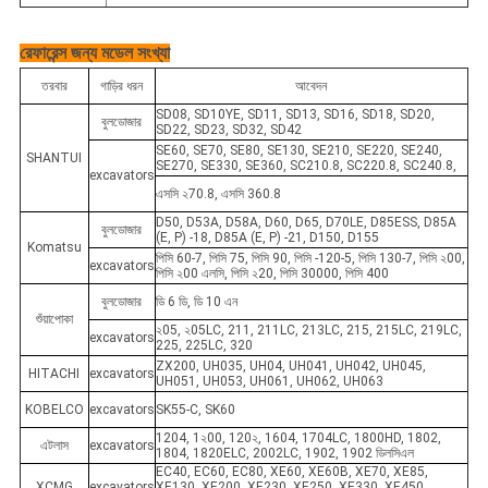
রেফারেন্স জন্য মডেল সংখ্যা
তরবার
গাড়ির ধরন
আবেদন
SD08, SD10YE, SD11, SD13, SD16, SD18, SD20,
বুলডোজার
SD22, SD23, SD32, SD42
SE60, SE70, SE80, SE130, SE210, SE220, SE240,
SHANTUI
SE270, SE330, SE360, SC210.8, SC220.8, SC240.8,
excavators
এসসি ২70.8, এসসি 360.8
D50, D53A, D58A, D60, D65, D70LE, D85ESS, D85A
বুলডোজার
(E, P) -18, D85A (E, P) -21, D150, D155
Komatsu
পিসি 60-7, পিসি 75, পিসি 90, পিসি -120-5, পিসি 130-7, পিসি ২00,
excavators
পিসি ২00 এলসি, পিসি ২20, পিসি 30000, পিসি 400
বুলডোজার
ডি 6 ডি, ডি 10 এন
শুঁয়াপোকা
২05, ২05LC, 211, 211LC, 213LC, 215, 215LC, 219LC,
excavators
225, 225LC, 320
ZX200, UH035, UH04, UH041, UH042, UH045,
HITACHI
excavators
UH051, UH053, UH061, UH062, UH063
KOBELCO
excavators
SK55-C, SK60
1204, 1২00, 120২, 1604, 1704LC, 1800HD, 1802,
এটলাস
excavators
1804, 1820ELC, 2002LC, 1902, 1902 ডিলসিএল
EC40, EC60, EC80, XE60, XE60B, XE70, XE85,
XCMG
excavators
XE130, XE200, XE230, XE250, XE330, XE450,