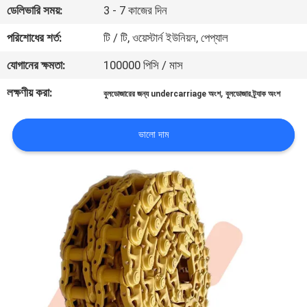
ডেলিভারি সময়:
3 - 7 কাজের দিন
নিয়ন্ত্রণ
পরিশোধের শর্ত:
টি / টি, ওয়েস্টার্ন ইউনিয়ন, পেপ্যাল
খবর
যোগানের ক্ষমতা:
100000 পিসি / মাস
লক্ষণীয় করা:
,
বুলডোজারের জন্য undercarriage অংশ
বুলডোজার ট্র্যাক অংশ
উদ্ধৃতির
জন্য
ভালো দাম
আবেদন
সাইট
ম্যাপ
PRIVACY
POLICY