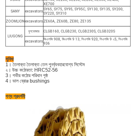
XE700
SY65, SY75, SY95, SY95C, SY130, SY135, SY200,
SANY
excavators
SY220, SY310
ZOOMLION
excavators
ZE60A, ZE60B, ZE80, ZE135
বুলডোজার
CLGB160, CLGB230, CLGB230S, CLGB320S
LIUGONG
জিএলজি 908, জিএলজি 9 13, সিএলজি 920, সিএলজি 9 ২5, ​​সিএলজি
excavators
936
সুবিধা
1। তৈলাক্ত তৈলাক্ত তেল পুনর্ব্যবহারযোগ্য সিস্টেম
২।
উচ্চ কঠোরতা: HRC52-56
3।
গভীর কঠোর পরিধান পৃষ্ঠ
4।
ভাল ব্রোঞ্জ bushings
পণ্য প্রদর্শনী