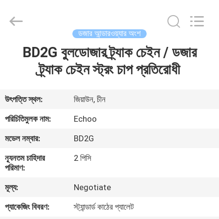
2026
Echoo
Corporation.
All
Rights
ডজার আন্ডারওয়্যার অংশ
Reserved.
BD2G বুলডোজার ট্র্যাক চেইন / ডজার
বাড়ি
ট্র্যাক চেইন স্ট্রং চাপ প্রতিরোধী
পণ্য
উৎপত্তি স্থল:
জিয়াউন, চীন
আমাদের
পরিচিতিমুলক নাম:
Echoo
সম্পর্কে
মডেল নম্বার:
BD2G
ন্যূনতম চাহিদার
2 পিসি
কারখানা
পরিমাণ:
ভ্রমণ
মূল্য:
Negotiate
প্যাকেজিং বিবরণ:
স্ট্যান্ডার্ড কাঠের প্যালেট
মান