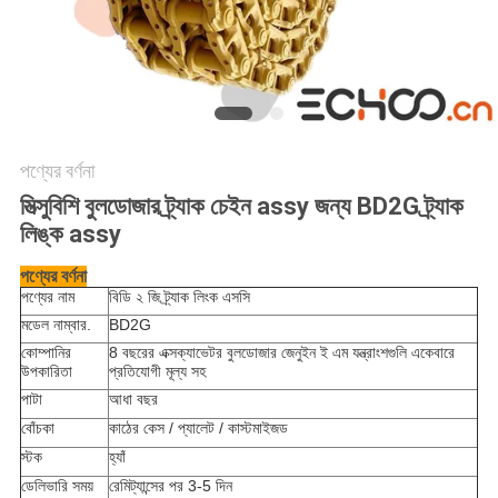
পণ্যের বর্ণনা
মিত্সুবিশি বুলডোজার ট্র্যাক চেইন assy জন্য BD2G ট্র্যাক
লিঙ্ক assy
পণ্যের বর্ণনা
পণ্যের নাম
বিডি ২ জি ট্র্যাক লিংক এসসি
মডেল নাম্বার.
BD2G
কোম্পানির
8 বছরের এক্সক্যাভেটর বুলডোজার জেনুইন ই এম যন্ত্রাংশগুলি একেবারে
উপকারিতা
প্রতিযোগী মূল্য সহ
পাটা
আধা বছর
বোঁচকা
কাঠের কেস / প্যালেট /
কাস্টমাইজড
স্টক
হ্যাঁ
ডেলিভারি সময়
রেমিট্যান্সের পর 3-5 দিন