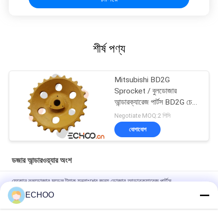
শীর্ষ পণ্য
Mitsubishi BD2G
Sprocket / বুলডোজার
আন্ডারক্যারেজ পার্টস BD2G চেইন
স্প্রকেট
Negotiate MOQ:2 পিসি
যোগাযোগ
ডজার আন্ডারওয়্যার অংশ
যেকোন বুলডোজার মডেল ট্র্যাক যন্ত্রাংশের জন্য ডোজার আন্ডারক্যারেজ পার্টস
ECHOO
লিবারার এসআর 731 ডজার স্প্রকেট SR731 / 5800093 সেগমেন্ট গ্রুপ অর্ধবর্ষের
ওয়্যারেন্টি সময়