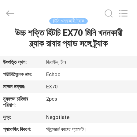
2026
Echoo
Corporation.
All
Rights
মিনি খননকারী ট্র্যাক
Reserved.
উচ্চ শক্তি হিটচি EX70 মিনি খননকারী
বাড়ি
ব্ল্যাক রাবার প্যাড সঙ্গে ট্র্যাক
পণ্য
উৎপত্তি স্থল:
জিয়াউন, চীন
আমাদের
পরিচিতিমুলক নাম:
Echoo
সম্পর্কে
মডেল নম্বার:
EX70
ন্যূনতম চাহিদার
2pcs
কারখানা
পরিমাণ:
ভ্রমণ
মূল্য:
Negotiate
প্যাকেজিং বিবরণ:
স্ট্যান্ডার্ড কাঠের প্যালেট।
মান