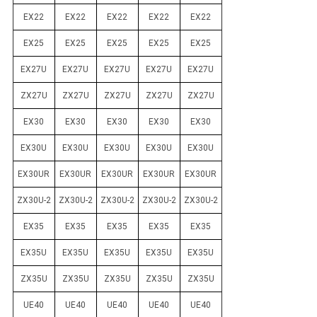
EX22
EX22
EX22
EX22
EX22
EX25
EX25
EX25
EX25
EX25
EX27U
EX27U
EX27U
EX27U
EX27U
ZX27U
ZX27U
ZX27U
ZX27U
ZX27U
EX30
EX30
EX30
EX30
EX30
EX30U
EX30U
EX30U
EX30U
EX30U
EX30UR
EX30UR
EX30UR
EX30UR
EX30UR
ZX30U-2
ZX30U-2
ZX30U-2
ZX30U-2
ZX30U-2
EX35
EX35
EX35
EX35
EX35
EX35U
EX35U
EX35U
EX35U
EX35U
ZX35U
ZX35U
ZX35U
ZX35U
ZX35U
UE40
UE40
UE40
UE40
UE40