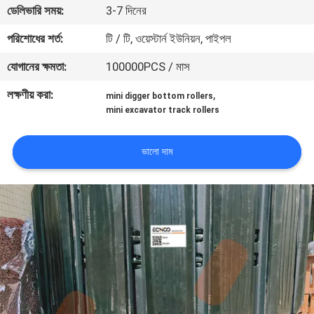
ডেলিভারি সময়:
3-7 দিনের
নিয়ন্ত্রণ
পরিশোধের শর্ত:
টি / টি, ওয়েস্টার্ন ইউনিয়ন, পাইপল
খবর
যোগানের ক্ষমতা:
100000PCS / মাস
লক্ষণীয় করা:
,
mini digger bottom rollers
উদ্ধৃতির
mini excavator track rollers
জন্য
আবেদন
ভালো দাম
সাইট
ম্যাপ
PRIVACY
POLICY