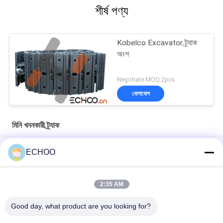
শীর্ষ পণ্য
Kobelco Excavator ট্র্যাক
অংশ
Negotiate MOQ:2pcs
যোগাযোগ
মিনি খননকারী ট্র্যাক
ন্যানসন 3000 মিনি এক্সক্যাভেটর ট্র্যাক চেইন অ্যাসি আন্ডারওয়্যার পার্ট ট্র্যাক গ্রুপ লিঙ্ক
ECHOO
KOMATSU কম্প্যাক্ট খননকারী অংশ PC88MR -8 ট্র্যাক গ্রুপ Polyurethane
প্যাড সঙ্গে
2:35 AM
E80ZTS ববক্যাট উচ্চ স্থায়িত্ব সঙ্গে কম্প্যাক্ট খননকারী ট্র্যাক গ্রুপ ট্র্যাক
Good day, what product are you looking for?