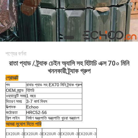
পণ্যের বর্ণনা
রাতা প্যাড / ট্র্যাক চেইন অ্যাসি সহ হিটাচি এক্স 70০ মিনি
খননকারী ট্র্যাক গ্রুপ
প্রোডাক্ট
পদ
রাবার প্যাড সহ EX70 মিনি ট্র্যাক গ্রুপ
OEM ব্র্যান্ড
হিটাচি
ওয়্যারেন্টি সময়
1 বছর
বিতরণ সময়
3-7 কার্য দিবস
উত্পাদক
Echoo
কঠোরতা
HRC52-56
শিল্প লাইন
নির্মাণ যন্ত্রপাতি যন্ত্রপাতি খুচরা যন্ত্রাংশ
আমরা সুযোগ দিতে পারি
EX20UR -3
EX20UR -3
EX20UR -3
EX20UR -3
EX20UR -3