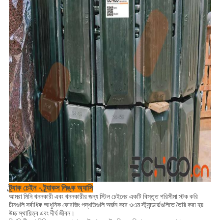
ট্র্যাক চেইন - ট্র্যাকস লিঙ্ক অ্যাসি
আমরা মিনি খননকারী এবং খননকারীর জন্য স্টিল চেইনের একটি বিস্তৃত পরিসীমা স্টক করি
চীনগুলি সর্বাধিক আধুনিক ফোরজিং পদ্ধতিগুলি অর্জন করে ওএম স্ট্যান্ডার্ডগুলিতে তৈরি করা হয়
উচ্চ স্থায়িত্ব এবং দীর্ঘ জীবন।