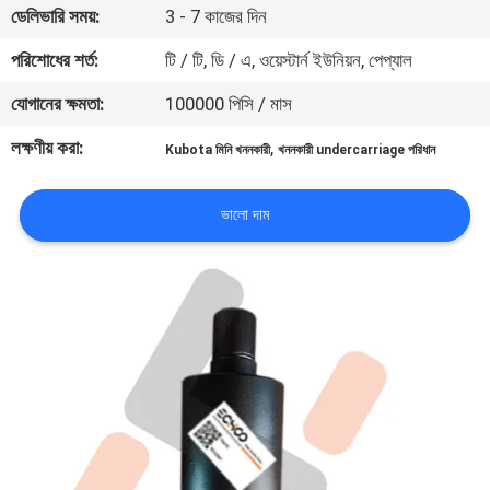
ডেলিভারি সময়:
3 - 7 কাজের দিন
নিয়ন্ত্রণ
পরিশোধের শর্ত:
টি / টি, ডি / এ, ওয়েস্টার্ন ইউনিয়ন, পেপ্যাল
খবর
যোগানের ক্ষমতা:
100000 পিসি / মাস
লক্ষণীয় করা:
,
Kubota মিনি খননকারী
খননকারী undercarriage পরিধান
উদ্ধৃতির
জন্য
ভালো দাম
আবেদন
সাইট
ম্যাপ
PRIVACY
POLICY