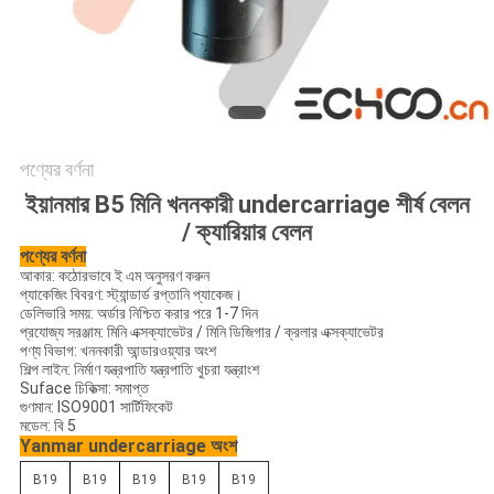
পণ্যের বর্ণনা
ইয়ানমার B5 মিনি খননকারী undercarriage শীর্ষ বেলন
/ ক্যারিয়ার বেলন
পণ্যের বর্ণনা
আকার: কঠোরভাবে ই এম অনুসরণ করুন
প্যাকেজিং বিবরণ: স্ট্যান্ডার্ড রপ্তানি প্যাকেজ।
ডেলিভারি সময়: অর্ডার নিশ্চিত করার পরে 1-7 দিন
প্রযোজ্য সরঞ্জাম: মিনি এক্সক্যাভেটর / মিনি ডিজিগার / ক্রলার এক্সক্যাভেটর
পণ্য বিভাগ: খননকারী আন্ডারওয়্যার অংশ
শিল্প লাইন: নির্মাণ যন্ত্রপাতি যন্ত্রপাতি খুচরা যন্ত্রাংশ
Suface চিকিত্সা: সমাপ্ত
গুণমান: ISO9001 সার্টিফিকেট
মডেল: বি 5
Yanmar undercarriage অংশ
B19
B19
B19
B19
B19