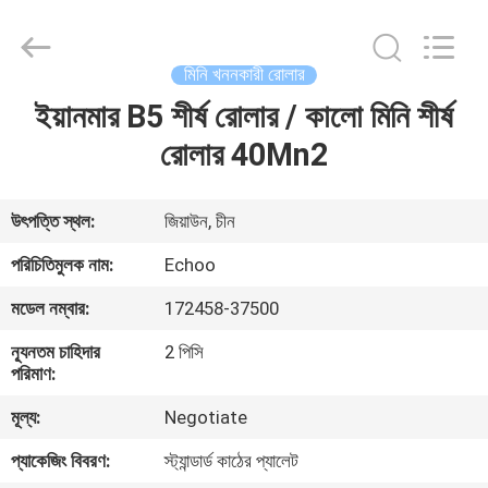
2026
Echoo
Corporation.
All
Rights
মিনি খননকারী রোলার
Reserved.
ইয়ানমার B5 শীর্ষ রোলার / কালো মিনি শীর্ষ
বাড়ি
রোলার 40Mn2
পণ্য
উৎপত্তি স্থল:
জিয়াউন, চীন
আমাদের
পরিচিতিমুলক নাম:
Echoo
সম্পর্কে
মডেল নম্বার:
172458-37500
ন্যূনতম চাহিদার
2 পিসি
কারখানা
পরিমাণ:
ভ্রমণ
মূল্য:
Negotiate
প্যাকেজিং বিবরণ:
স্ট্যান্ডার্ড কাঠের প্যালেট
মান