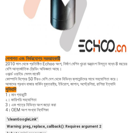
পেশাগত এবং নির্ভরযোগ্য সরবরাহকারী
2010 সাল থেকে প্রতিষ্ঠিত Echoo অংশ, নির্মাণ মেশিন খুচরা যন্ত্রাংশ বিস্তৃত মধ্যে 8 বছরের
বেশি আন্তর্জাতিক ট্রেডিং অভিজ্ঞতা আছে।
ওয়ার্ল্ড ওয়াইড সেলস মার্কেট
কোম্পানি বিশ্বের 50 টিরও বেশি দেশ থেকে বিভিন্ন ক্লায়েন্টদের সাথে সহযোগিতা করে।
আমাদের প্রধান বাজার মার্কিন যুক্তরাষ্ট্র, ইউরোপ, জাপান, অস্ট্রেলিয়া, রাশিয়া ইত্যাদি
সুবিধাদি
1। মান গ্যারান্টি
২। কারিগরি সহযোগিতা
3। এক পাত্রে বিভিন্ন অংশ জড়ো করা
4। OEM অংশ সংখ্যা নির্দেশিকা
'cleanGoogleLink'
Warning: preg_replace_callback(): Requires argument 2