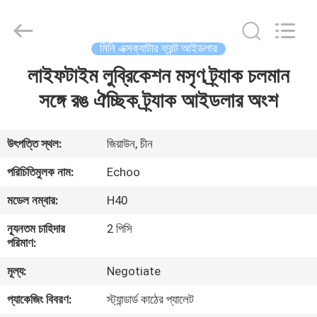
2026
Echoo
Corporation.
All
Rights
মিনি এক্সক্যাটার ফ্রন্ট আইডলার
Reserved.
লাইফটাইম লুব্রিকেশন মসৃণ ট্র্যাক চলমান
বাড়ি
সঙ্গে রঙ ঐচ্ছিক ট্র্যাক আইডলার অংশ
পণ্য
উৎপত্তি স্থল:
জিয়াউন, চীন
আমাদের
পরিচিতিমুলক নাম:
Echoo
সম্পর্কে
মডেল নম্বার:
H40
ন্যূনতম চাহিদার
2 পিসি
কারখানা
পরিমাণ:
ভ্রমণ
মূল্য:
Negotiate
প্যাকেজিং বিবরণ:
স্ট্যান্ডার্ড কাঠের প্যালেট
মান