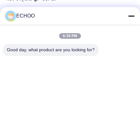
পেল চাকরি EB12.4 মিনি খননকারী আইডলার হুইল / আন্ডার ক্যারেজ আইডলার অ্যাসি
ECHOO
টেকসই VIO17 / VIO17-2 মিনি খননকারী ফ্রন্ট আইডলার ইয়ানমার স্টিল ট্র্যাকের জন্য
6:39 PM
172173-37102 মিনি এক্সক্যাভেটর ফ্রন্ট আইডলার, মিনি খননকারীর লং লং ওয়ারেন্টি
সময়
Good day, what product are you looking for?
সব
মিনি খননকারী রোলার
মিনি খননকারী স্প্রকেট
কম্প্যাক্ট ট্র্যাক লোডার 
মিনি খননকারী ট্র্যাক
আন্ডারওয়্যার অংশ
আফটার মার্কেট 
ডজার আন্ডারওয়্যার অংশ
আন্ডারক্যারেজ পার্টস
ক্রলার ক্রেন আন্ডারক্যারেজ 
পরিধান অংশে