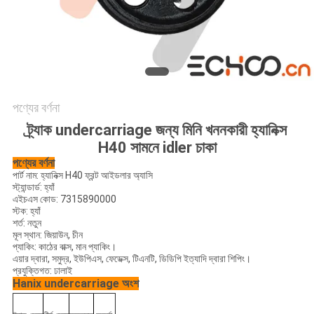
পণ্যের বর্ণনা
ট্র্যাক undercarriage জন্য মিনি খননকারী হ্যানিক্স
H40 সামনে idler চাকা
পণ্যের বর্ণনা
পার্ট নাম: হ্যানিক্স H40 ফ্রন্ট আইডলার অ্যাসি
স্ট্যান্ডার্ড: হ্যাঁ
এইচএস কোড: 7315890000
স্টক: হ্যাঁ
শর্ত: নতুন
মূল স্থান: জিয়াউন, চীন
প্যাকিং: কাঠের বাক্স, মান প্যাকিং।
এয়ার দ্বারা, সমুদ্র, ইউপিএস, ফেডেক্স, টিএনটি, ডিডিপি ইত্যাদি দ্বারা শিপিং।
প্রযুক্তিগত: ঢালাই
Hanix undercarriage অংশ