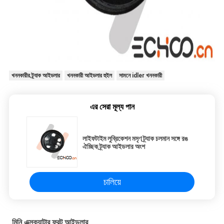
খননকারীর ট্র্যাক আইডলার
খননকারী আইডলার হুইল
সামনে idler খননকারী
এর সেরা মূল্য পান
লাইফটাইম লুব্রিকেশন মসৃণ ট্র্যাক চলমান সঙ্গে রঙ
ঐচ্ছিক ট্র্যাক আইডলার অংশ
চালিয়ে
মিনি এক্সক্যাটার ফ্রন্ট আইডলার