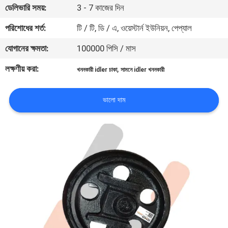
ডেলিভারি সময়:
3 - 7 কাজের দিন
নিয়ন্ত্রণ
পরিশোধের শর্ত:
টি / টি, ডি / এ, ওয়েস্টার্ন ইউনিয়ন, পেপ্যাল
খবর
যোগানের ক্ষমতা:
100000 পিসি / মাস
লক্ষণীয় করা:
,
খননকারী idler চাকা
সামনে idler খননকারী
উদ্ধৃতির
জন্য
ভালো দাম
আবেদন
সাইট
ম্যাপ
PRIVACY
POLICY