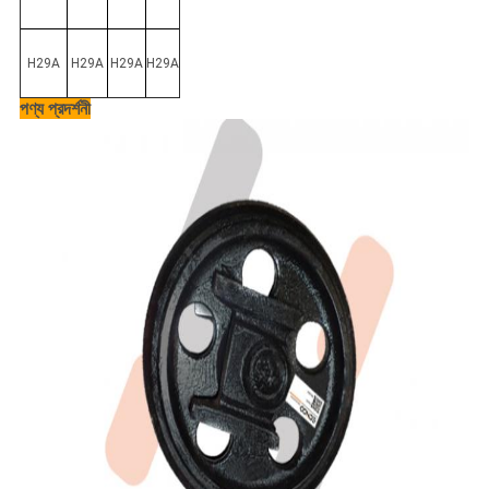
H29A
H29A
H29A
H29A
পণ্য প্রদর্শনী