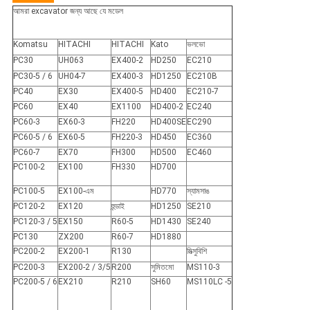
আমরা excavator জন্য আছে যে মডেল
Komatsu
HITACHI
HITACHI
Kato
ভলভো
PC30
UH063
EX400-2
HD250
EC210
PC30-5 / 6
UH04-7
EX400-3
HD1250
EC210B
PC40
EX30
EX400-5
HD400
EC210-7
PC60
EX40
EX1100
HD400-2
EC240
PC60-3
EX60-3
FH220
HD400SE
EC290
PC60-5 / 6
EX60-5
FH220-3
HD450
EC360
PC60-7
EX70
FH300
HD500
EC460
PC100-2
EX100
FH330
HD700
PC100-5
EX100-এম
HD770
স্যামসাঙ
PC120-2
EX120
হুন্ডাই
HD1250
SE210
PC120-3 / 5
EX150
R60-5
HD1430
SE240
PC130
ZX200
R60-7
HD1880
PC200-2
EX200-1
R130
মিত্সুবিশি
PC200-3
EX200-2 / 3/5
R200
সুমিতমো
MS110-3
PC200-5 / 6
EX210
R210
SH60
MS110LC -5