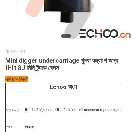
পণ্যের বর্ণনা
Mini digger undercarriage খুচরা যন্ত্রাংশ জন্য
IHI18J মিনি ট্র্যাক বেলন
সবিস্তার বিবরণী
Echoo অংশ
পণ্যের তথ্য
IHI18J মিনি ট্র্যাক বেলন / IHI18J মিনি খননকারী undercarriage খুচরা যন্ত্রাংশ
উপাদান
50Mn