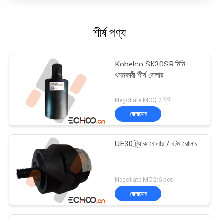
শীর্ষ পণ্য
Kobelco SK30SR মিনি
খননকারী শীর্ষ রোলার
Negotiate MOQ:2 পিসি
যোগাযোগ
UE30 ট্র্যাক রোলার / বটম রোলার
Negotiate MOQ:6 pcs
যোগাযোগ