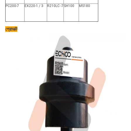
PC200-7
EX220-1 / 3
R210LC -7
SH100
MS180
প্রোডাক্ট