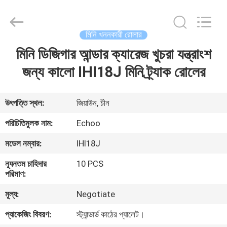
2026
Echoo
Corporation.
All
Rights
মিনি খননকারী রোলার
Reserved.
মিনি ডিজিগার আন্ডার ক্যারেজ খুচরা যন্ত্রাংশ
বাড়ি
জন্য কালো IHI18J মিনি ট্র্যাক রোলের
পণ্য
উৎপত্তি স্থল:
জিয়াউন, চীন
আমাদের
পরিচিতিমুলক নাম:
Echoo
সম্পর্কে
মডেল নম্বার:
IHI18J
ন্যূনতম চাহিদার
10 PCS
কারখানা
পরিমাণ:
ভ্রমণ
মূল্য:
Negotiate
প্যাকেজিং বিবরণ:
স্ট্যান্ডার্ড কাঠের প্যালেট।
মান