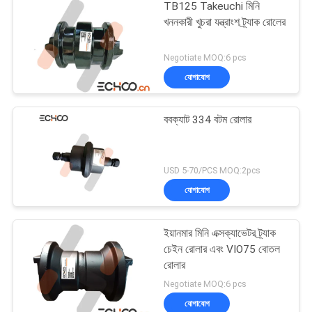
TB125 Takeuchi মিনি
খননকারী খুচরা যন্ত্রাংশ ট্র্যাক রোলের
Negotiate MOQ:6 pcs
যোগাযোগ
ববক্যাট 334 বটম রোলার
USD 5-70/PCS MOQ:2pcs
যোগাযোগ
ইয়ানমার মিনি এক্সক্যাভেটর ট্র্যাক
চেইন রোলার এবং VIO75 বোতল
রোলার
Negotiate MOQ:6 pcs
যোগাযোগ