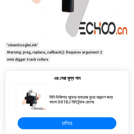
'cleanGoogleLink'
Warning: preg_replace_callback(): Requires argument 2
mini digger track rollers
এর সেরা মূল্য পান
মিনি ডিজিগার আন্ডার ক্যারেজ খুচরা যন্ত্রাংশ জন্য
কালো IHI18J মিনি ট্র্যাক রোলের
চালিয়ে