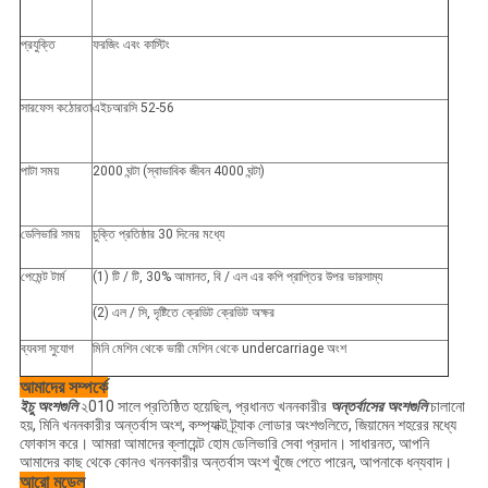
প্রযুক্তি
ফরজিং এবং কাস্টিং
সারফেস কঠোরতা
এইচআরসি 52-56
পাটা সময়
2000 ঘন্টা (স্বাভাবিক জীবন 4000 ঘন্টা)
ডেলিভারি সময়
চুক্তি প্রতিষ্ঠার 30 দিনের মধ্যে
পেমেন্ট টার্ম
(1) টি / টি, 30% আমানত, বি / এল এর কপি প্রাপ্তির উপর ভারসাম্য
(2) এল / সি, দৃষ্টিতে ক্রেডিট ক্রেডিট অক্ষর
ব্যবসা সুযোগ
মিনি মেশিন থেকে ভারী মেশিন থেকে undercarriage অংশ
আমাদের সম্পর্কে
ইচু অংশগুলি
২010 সালে প্রতিষ্ঠিত হয়েছিল, প্রধানত খননকারীর
অন্তর্বাসের অংশগুলি
চালানো
হয়, মিনি খননকারীর অন্তর্বাস অংশ, কম্প্যাক্ট ট্র্যাক লোডার অংশগুলিতে, জিয়ামেন শহরের মধ্যে
ফোকাস করে।
আমরা আমাদের ক্লায়েন্ট হোম ডেলিভারি সেবা প্রদান।
সাধারনত, আপনি
আমাদের কাছ থেকে কোনও খননকারীর অন্তর্বাস অংশ খুঁজে পেতে পারেন, আপনাকে ধন্যবাদ।
আরো মডেল