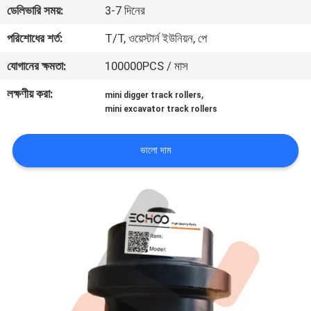
ডেলিভারি সময়:
3-7 দিনের
নিয়ন্ত্রণ
পরিশোধের শর্ত:
T/T, ওয়েস্টার্ন ইউনিয়ন, পে
খবর
যোগানের ক্ষমতা:
100000PCS / মাস
লক্ষণীয় করা:
,
mini digger track rollers
উদ্ধৃতির
mini excavator track rollers
জন্য
আবেদন
ভালো দাম
সাইট
ম্যাপ
PRIVACY
POLICY