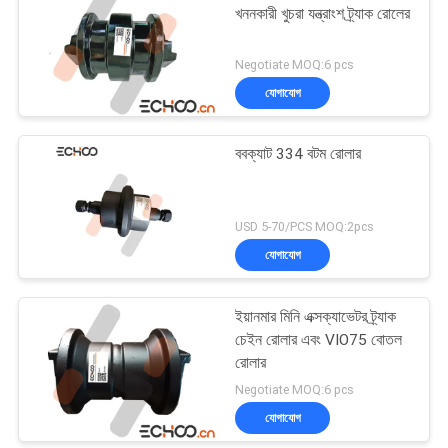
খননকারী খুচরা যন্ত্রাংশ ট্র্যাক রোলের
Negotiate MOQ:6 pcs
যোগাযোগ
ববক্যাট 334 বটম রোলার
USD 5-70/PCS MOQ:2pcs
যোগাযোগ
ইয়ানমার মিনি এক্সক্যাভেটর ট্র্যাক
চেইন রোলার এবং VIO75 বোতল
রোলার
Negotiate MOQ:6 pcs
যোগাযোগ