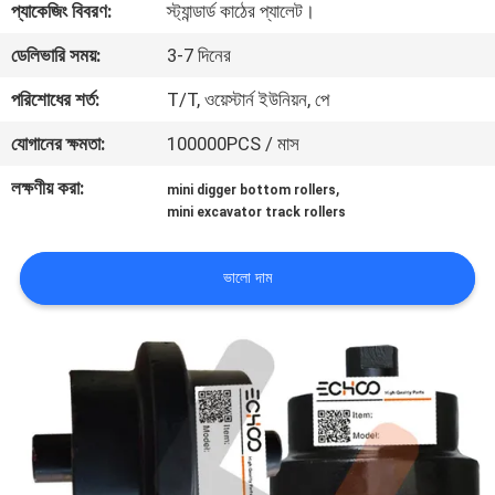
প্যাকেজিং বিবরণ:
স্ট্যান্ডার্ড কাঠের প্যালেট।
নিয়ন্ত্রণ
ডেলিভারি সময়:
3-7 দিনের
খবর
পরিশোধের শর্ত:
T/T, ওয়েস্টার্ন ইউনিয়ন, পে
যোগানের ক্ষমতা:
100000PCS / মাস
উদ্ধৃতির
লক্ষণীয় করা:
,
mini digger bottom rollers
জন্য
mini excavator track rollers
আবেদন
ভালো দাম
সাইট
ম্যাপ
PRIVACY
POLICY