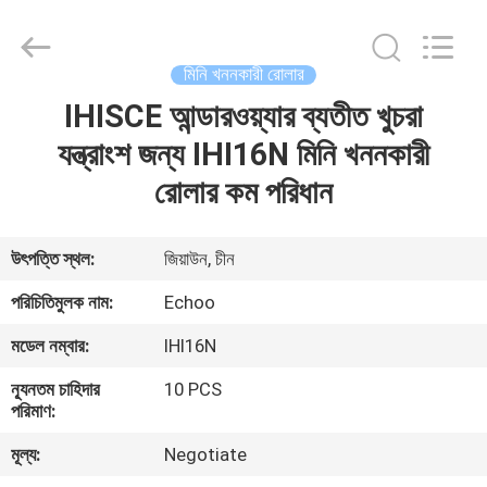
2026
Echoo
Corporation.
All
Rights
মিনি খননকারী রোলার
Reserved.
IHISCE আন্ডারওয়্যার ব্যতীত খুচরা
বাড়ি
যন্ত্রাংশ জন্য IHI16N মিনি খননকারী
পণ্য
রোলার কম পরিধান
আমাদের
উৎপত্তি স্থল:
জিয়াউন, চীন
সম্পর্কে
পরিচিতিমুলক নাম:
Echoo
মডেল নম্বার:
IHI16N
কারখানা
ন্যূনতম চাহিদার
10 PCS
ভ্রমণ
পরিমাণ:
মূল্য:
Negotiate
মান