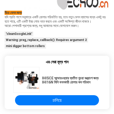
নীচে বেলন জন্য
যদি প্রতি পাশে শুধুমাত্র একটি রোলার পরিবর্তিত হয়, তবে নতুন বেলন ব্যাসের মধ্যে একটু বড়
হতে পারে, এটি একটি উচ্চ লোড বহন করবে এবং একটি সংক্ষিপ্ত জীবন থাকবে।
আরো পেশাদারী প্রশ্নের জন্য, শুধু আমাদের সাথে যোগাযোগ করুন।
'cleanGoogleLink'
Warning: preg_replace_callback(): Requires argument 2
mini digger bottom rollers
এর সেরা মূল্য পান
IHISCE আন্ডারওয়্যার ব্যতীত খুচরা যন্ত্রাংশ জন্য
IHI16N মিনি খননকারী রোলার কম পরিধান
চালিয়ে