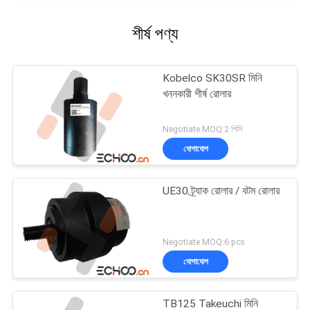
শীর্ষ পণ্য
Kobelco SK30SR মিনি
খননকারী শীর্ষ রোলার
Negotiate MOQ:2 পিসি
যোগাযোগ
UE30 ট্র্যাক রোলার / বটম রোলার
Negotiate MOQ:6 pcs
যোগাযোগ
TB125 Takeuchi মিনি