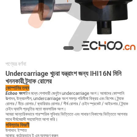
পণ্যের বর্ণনা
Undercarriage খুচরা যন্ত্রাংশ জন্য IHI16N মিনি
খননকারী ট্র্যাক রোলের
কোম্পানির তথ্য
Echoo অংশ
চীন মধ্যে পেশাদারী জেনুইন undercarriage অংশ।
আমাদের কোম্পানি
উত্পাদন, উন্নয়নশীল, undercarriage অংশ সমগ্র পরিসীমা বিক্রয় এবং বিশেষ।
ট্র্যাক
রোলার / নীচে রোলার / ক্যারিয়ার রোলার / শীর্ষ রোলার / চেইন স্প্রকেট / আইডলার / ট্র্যাক
চেইন অ্যাসি প্রভৃতির মতো ব্যবসায়িক অংশ।
আমরা আন্তরিকভাবে পারস্পরিক সুবিধার ভিত্তিতে এবং সাধারণ বিকাশের ভিত্তিতে আপনার
সাথে দীর্ঘমেয়াদী সহযোগিতা আশা করি।
সবিস্তার বিবরণী
উপাদান: ইস্পাত
আকার: কঠোরভাবে ই এম অনুসরণ করুন